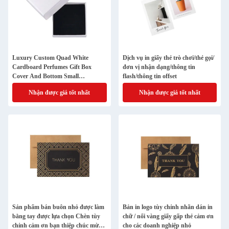
Luxury Custom Quad White
Dịch vụ in giấy thẻ trò chơi/thẻ gọi/
Cardboard Perfumes Gift Box
đơn vị nhận dạng/thông tin
Cover And Bottom Small
flash/thông tin offset
Packaging Boxes Màu sắc có thể
Nhận được giá tốt nhất
Nhận được giá tốt nhất
được tùy chỉnh
Sản phẩm bán buôn nhỏ được làm
Bản in logo tùy chỉnh nhãn dán in
bằng tay được lựa chọn Chèn tùy
chữ / nổi vàng giấy gấp thẻ cảm ơn
chỉnh cảm ơn bạn thiệp chúc mừng
cho các doanh nghiệp nhỏ