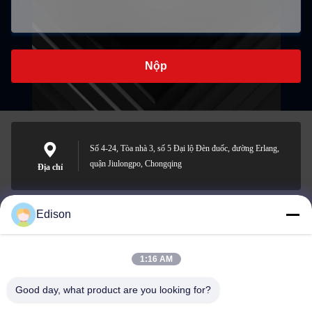
Nộp
Số 4-24, Tòa nhà 3, số 5 Đại lộ Đèn đuốc, đường Erlang,
quận Jiulongpo, Chongqing
Địa chỉ
Edison
edisonzhan666@163.com
Email
1:16 AM
Good day, what product are you looking for?