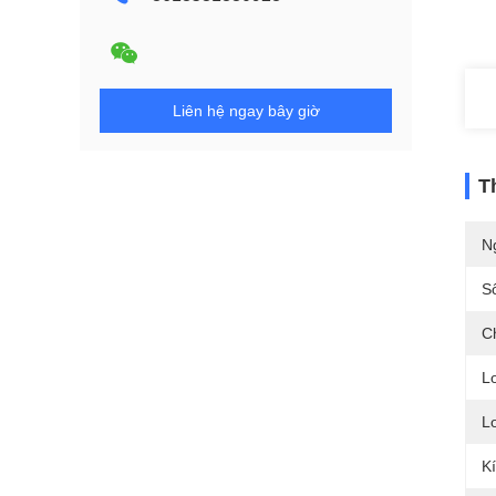
Liên hệ ngay bây giờ
T
N
S
C
L
Lo
K