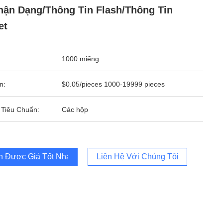
hận Dạng/thông Tin Flash/thông Tin
et
1000 miếng
n:
$0.05/pieces 1000-19999 pieces
 Tiêu Chuẩn:
Các hộp
 Được Giá Tốt Nhất
Liên Hệ Với Chúng Tôi