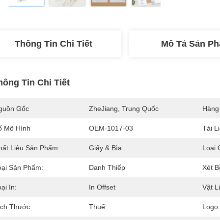
Thông Tin Chi Tiết
Mô Tả Sản P
hông Tin Chi Tiết
guồn Gốc
ZheJiang, Trung Quốc
Hàng
ố Mô Hình
OEM-1017-03
Tài L
hất Liệu Sản Phẩm:
Giấy & Bìa
Loại 
oại Sản Phẩm:
Danh Thiếp
Xét B
ại In:
In Offset
Vật L
ích Thước:
Thuế
Logo: