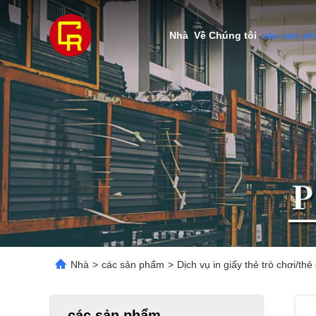
Nhà
Về Chúng tôi
các sản p
Nhà
>
các sản phẩm
>
Dịch vụ in giấy thẻ trò chơi/thẻ
các sản phẩm