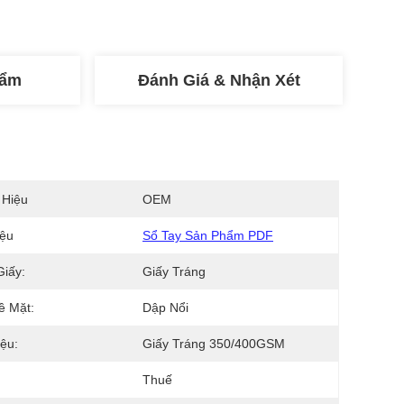
hẩm
Đánh Giá & Nhận Xét
 Hiệu
OEM
iệu
Sổ Tay Sản Phẩm PDF
Giấy:
Giấy Tráng
ề Mặt:
Dập Nổi
iệu:
Giấy Tráng 350/400GSM
Thuế