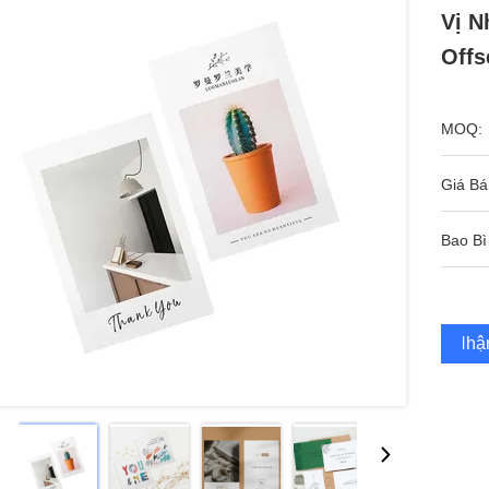
Vị N
Offs
MOQ:
Giá Bá
Bao Bì
Nhận