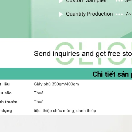
Chi tiết sản
t liệu
Giấy phủ 350gm/400gm
u sắc
Thuế
ch thước
Thuế
 dụng
tiệc, thiệp chúc mừng, danh thiếp