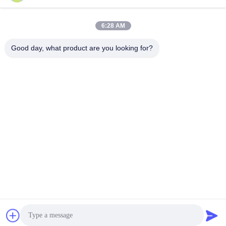
edisonzhan666@163.com
Email
6:28 AM
Good day, what product are you looking for?
0086-10-8299323-92
Điện thoại
Dingneng (China) building materials Co., Ltd
nói chuyện ngay.
Dingneng (China) building materials Co., Ltd