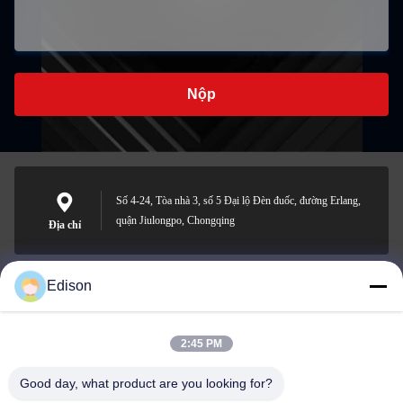
Nộp
Số 4-24, Tòa nhà 3, số 5 Đại lộ Đèn đuốc, đường Erlang,
quận Jiulongpo, Chongqing
Địa chỉ
Edison
edisonzhan666@163.com
Email
2:45 PM
Good day, what product are you looking for?