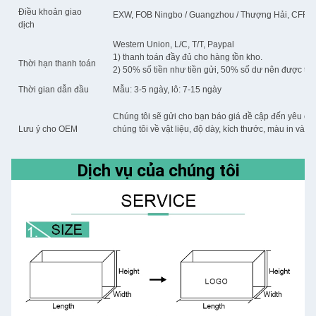
Điều khoản giao
EXW, FOB Ningbo / Guangzhou / Thượng Hải, CFR, 
dịch
Western Union, L/C, T/T, Paypal
1) thanh toán đầy đủ cho hàng tồn kho.
Thời hạn thanh toán
2) 50% số tiền như tiền gửi, 50% số dư nên được th
Thời gian dẫn đầu
Mẫu: 3-5 ngày, lô: 7-15 ngày
Chúng tôi sẽ gửi cho bạn báo giá đề cập đến yêu cầu c
Lưu ý cho OEM
chúng tôi về vật liệu, độ dày, kích thước, màu in và 
Dịch vụ của chúng tôi