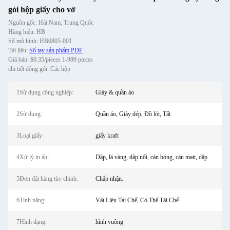
gói hộp giấy cho vớ
Nguồn gốc: Hải Nam, Trung Quốc
Hàng hiệu: HB
Số mô hình: HB0805-001
Tài liệu:
Sổ tay sản phẩm PDF
Giá bán: $0.35/pieces 1-999 pieces
chi tiết đóng gói: Các hộp
1Sử dụng công nghiệp:
Giày & quần áo
2Sử dụng:
Quần áo, Giày dép, Đồ lót, Tất
3Loại giấy:
giấy kraft
4Xử lý in ấn:
Dập, lá vàng, dập nổi, cán bóng, cán matt, dập
5Đơn đặt hàng tùy chỉnh:
Chấp nhận.
6Tính năng:
Vật Liệu Tái Chế, Có Thể Tái Chế
7Hình dạng:
hình vuông