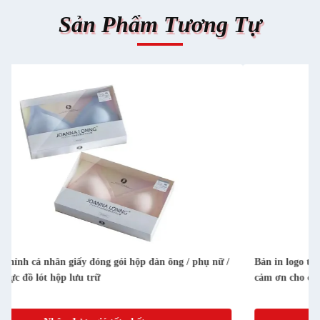
Sản Phẩm Tương Tự
Bản in logo tùy chỉnh nhãn dán in chữ / nổi vàng giấy gấp thẻ
cảm ơn cho các doanh nghiệp nhỏ