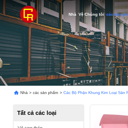
Nhà
Về Chúng tôi
các sản p
Nhà
>
các sản phẩm
>
Các Bộ Phận Khung Kim Loại Sản 
Tất cả các loại