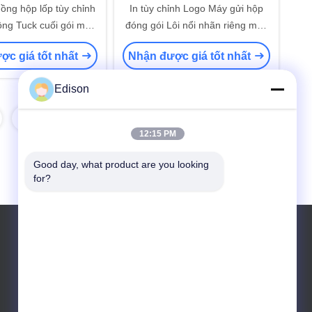
ng hộp lốp tùy chỉnh
In tùy chỉnh Logo Máy gửi hộp
ồng Tuck cuối gói mỹ
đóng gói Lôi nổi nhãn riêng màu
hẩm hộp thư
nâu Kraft hộp gửi
ợc giá tốt nhất
Nhận được giá tốt nhất
Edison
8
12:15 PM
Good day, what product are you looking 
for?