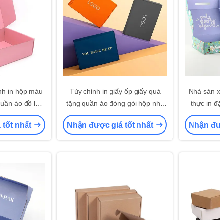
nh in hộp màu
Tùy chỉnh in giấy ốp giấy quà
Nhà sản x
uần áo đồ lót
tặng quần áo đóng gói hộp nhỏ
thực in đ
 thư
để đóng gói dây chuyền / tóc giả
thương mại
 tốt nhất
Nhận được giá tốt nhất
Nhận đư
thư 