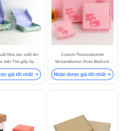
uất Nhà sản xuất ẩm
Custom Personalizerter
ặc biệt Thẻ giấy ốp E
Versandkarton Rosa Bedruckt
 Thẻ xách tay Thẻ gửi
Bảng giấy bìa giấy bìa giấy bìa
ợc giá tốt nhất
Nhận được giá tốt nhất
Hộp bọc tay cầm
giấy bìa giấy bìa giấy bìa giấy bìa