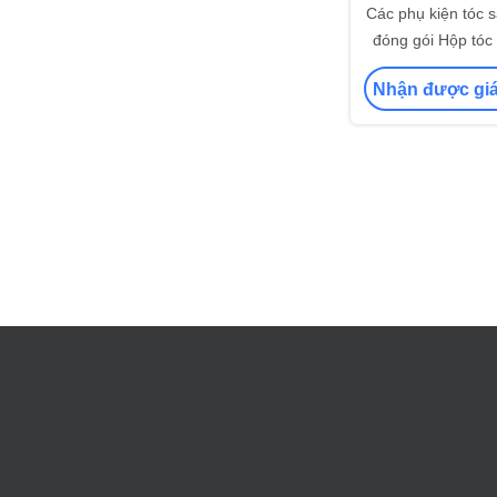
Các phụ kiện tóc 
đóng gói Hộp tóc
gói Logo tùy chỉn
Nhận được giá
Băn