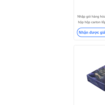
Nhập gói hàng hóa
hộp hộp carton lố
đen màu
Nhận được giá