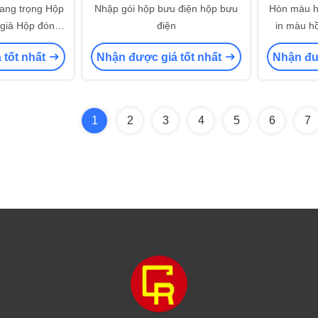
sang trọng Hộp
Nhập gói hộp bưu điện hộp bưu
Hòn màu hồ
 giả Hộp đóng
điện
in màu h
h Hộp đóng gói
p
 tốt nhất
Nhận được giá tốt nhất
Nhận đư
g
1
2
3
4
5
6
7