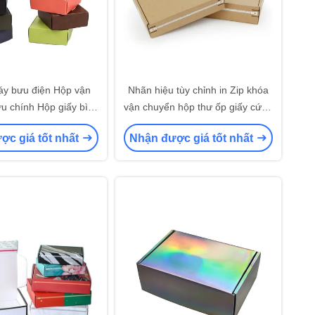
áy bưu điện Hộp vận
Nhãn hiệu tùy chỉnh in Zip khóa
u chính Hộp giấy bìa
vận chuyển hộp thư ốp giấy cứng
Kraft
rắn hộp vận chuyển xé ra sọc
ợc giá tốt nhất
Nhận được giá tốt nhất