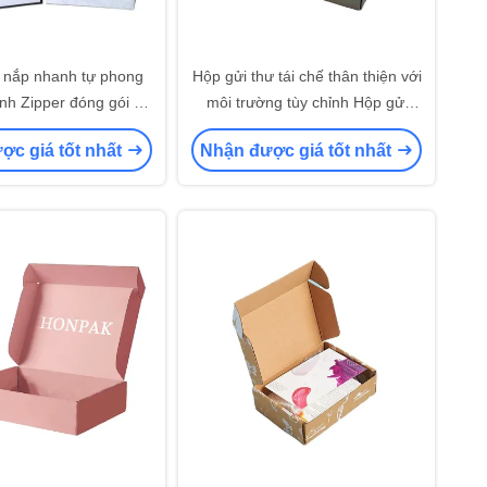
 nắp nhanh tự phong
Hộp gửi thư tái chế thân thiện với
nh Zipper đóng gói xé
môi trường tùy chỉnh Hộp gửi
n hộp thư với chất kết
sóng hình ba chiều tùy chỉnh
ợc giá tốt nhất
Nhận được giá tốt nhất
dính