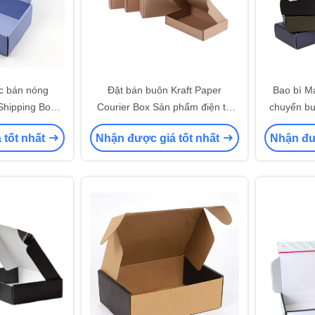
c bán nóng
Đặt bán buôn Kraft Paper
Bao bì M
Shipping Box
Courier Box Sản phẩm điện tử
chuyển bư
ing Wimpern
Logo tùy chỉnh Bao bì phần cứng
 tốt nhất
Nhận được giá tốt nhất
Nhận đư
ngsbox
Hộp giấy