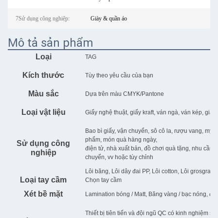
7Sử dụng công nghiệp:
Giày & quần áo
Mô tả sản phẩm
Loại
TAG
Kích thước
Tùy theo yêu cầu của bạn
Màu sắc
Dựa trên màu CMYK/Pantone
Loại vật liệu
Giấy nghệ thuật, giấy kraft, ván ngà, ván kép, giấy 
Bao bì giấy, vận chuyển, sô cô la, rượu vang, mỹ 
phẩm, món quà hàng ngày,
Sử dụng công
điện tử, nhà xuất bản, đồ chơi quà tặng, nhu cầu h
nghiệp
chuyển, vv hoặc tùy chỉnh
Lôi băng, Lôi dây đai PP, Lôi cotton, Lôi grosgrain
Loại tay cầm
Chọn tay cầm
Xét bề mặt
Lamination bóng / Matt, Băng vàng / bạc nóng, đú
Thiết bị tiên tiến và đội ngũ QC có kinh nghiệm sẽ