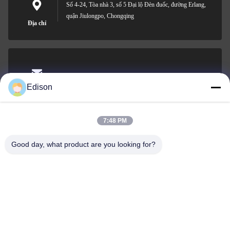
Số 4-24, Tòa nhà 3, số 5 Đại lộ Đèn đuốc, đường Erlang,
quận Jiulongpo, Chongqing
Địa chỉ
edisonzhan666@163.com
Edison
Email
7:48 PM
Good day, what product are you looking for?
0086-10-8299323-92
Điện thoại
Dingneng (China) building materials Co., Ltd