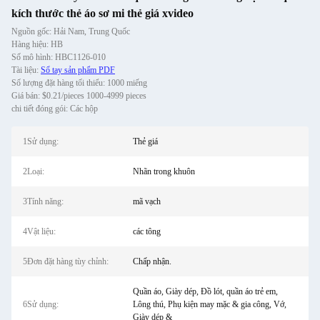
kích thước thẻ áo sơ mi thẻ giá xvideo
Nguồn gốc: Hải Nam, Trung Quốc
Hàng hiệu: HB
Số mô hình: HBC1126-010
Tài liệu:
Sổ tay sản phẩm PDF
Số lượng đặt hàng tối thiểu: 1000 miếng
Giá bán: $0.21/pieces 1000-4999 pieces
chi tiết đóng gói: Các hộp
1Sử dụng:
Thẻ giá
2Loại:
Nhãn trong khuôn
3Tính năng:
mã vạch
4Vật liệu:
các tông
5Đơn đặt hàng tùy chỉnh:
Chấp nhận.
Quần áo, Giày dép, Đồ lót, quần áo trẻ em,
6Sử dụng:
Lông thú, Phụ kiện may mặc & gia công, Vớ,
Giày dép &