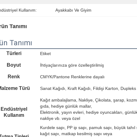
düstriyel Kullanım:
Ayakkabı Ve Giyim
rün Tanımı
ün Tanımı
Türleri
Etiket
Boyut
İhtiyaçlarınıza göre özelleştirilmiş
Renk
CMYK/Pantone Renklerine dayalı
Malzeme Türü
Sanat Kağıdı, Kraft Kağıdı, Fildişi Karton, Dupleks
Kağıt ambalajlama, Nakliye, Çikolata, şarap, kozm
gıda, hediye günlük mallar,
Endüstriyel
Elektronik, yayın evleri, hediye oyuncakları, günlük
Kullanım
nakliye vb. veya özel
Kurdele sapı, PP ip sapı, pamuk sapı, büyük tahıl
kağıt sapı, matkap kesilmiş sapı veya
Tutma Tipleri