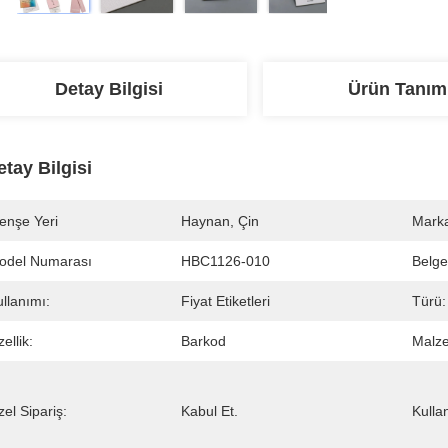
Detay Bilgisi
Ürün Tanım
etay Bilgisi
enşe Yeri
Haynan, Çin
Marka
odel Numarası
HBC1126-010
Belge
llanımı:
Fiyat Etiketleri
Türü:
ellik:
Barkod
Malz
el Sipariş:
Kabul Et.
Kulla