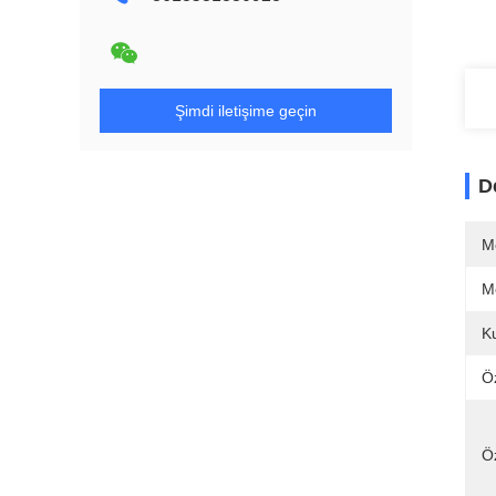
Şimdi iletişime geçin
D
M
M
Ku
Öz
Öz