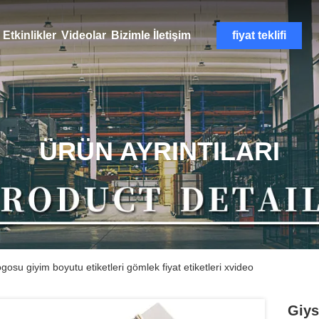
Etkinlikler
Videolar
Bizimle İletişim
fiyat teklifi
ÜRÜN AYRINTILARI
ogosu giyim boyutu etiketleri gömlek fiyat etiketleri xvideo
Giys