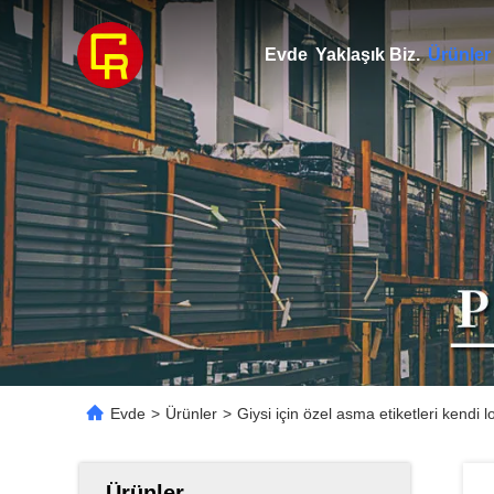
Evde
Yaklaşık Biz.
Ürünler
Evde
>
Ürünler
>
Giysi için özel asma etiketleri kendi l
Ürünler