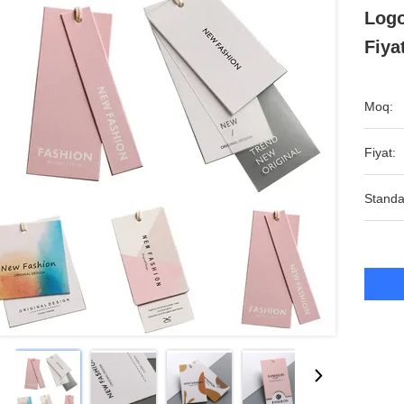
Logo
Fiya
Moq:
Fiyat:
Standa