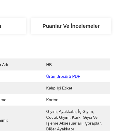
ı
Puanlar Ve İncelemeler
 Adı
HB
Ürün Broşürü PDF
Kalıp İçi Etiket
eme:
Karton
Giyim, Ayakkabı, İç Giyim, 
Çocuk Giyim, Kürk, Giysi Ve 
nımı:
İşleme Aksesuarları, Çoraplar, 
Diğer Ayakkabı