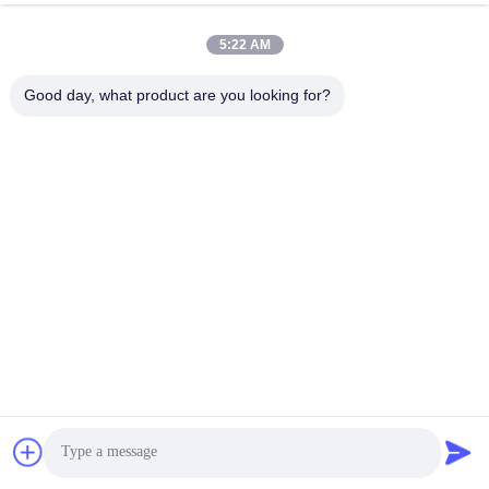
Getting the IPD just right eliminated！
5:22 AM
Good day, what product are you looking for?
h*o
H
trustpilot.com
Útil (123)
Solid Pattern Quick Dry One Piece Jumpsuit for
Women 2023 Customized Logo Gym Sets Solid Pattern
Quick Dry One Piece Jumpsuit for Women 2023@
Tags:
sistemas de cuadrícula de techo suspendido
cuadrícula de techo suspendida para paneles de yeso
Consiga El Mejor Precio
Chatea Ahora
Chatea Ahora
cubiertas de rejilla de techo suspendidas