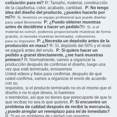
cotización para mí?
R: Tamaño, material, construcción 
de la caja/bolsa, color, acabado, cantidad.
P: No tengo 
idea del diseño del producto, ¿puedes hacerlo por 
mí?
R: Sí, tenemos un equipo profesional que puede diseñar 
P: ¿Puedo obtener muestras 
para usted libremente.
antes de decidirme a hacer un pedido?
R: Sí, si el 
material es común, podemos proporcionarle muestras de forma 
gratuita; si necesita muestras terminadas, cobraremos
P: ¿Necesita un depósito antes de la 
para su impresión.
producción en masa?
R: Sí, depósito del 50% y el resto 
se pagará antes del envío.
P: Si quiero hacer un 
pedido a granel directamente, ¿me hará muestras 
primero?
R: Normalmente, vamos a organizar la 
producción después de confirmar el diseño, luego una 
vez que esté terminado, enviaremos
Usted videos y fotos para confirmar, después de que 
usted confirma, vamos a organizar el envío de acuerdo 
con su
requisitos, si el producto terminado no es el mismo que el 
diseño o no lo que desea, lo haremos
o reembolso, así que no tienes que preocuparte de que lo 
que recibas no sea lo que quieres.
P: Si encuentro un 
problema de calidad después de recibir la mercancía, 
¿puede arreglar un reemplazo para mí de inmediato?
R: Si es un problema de calidad con nosotros, 