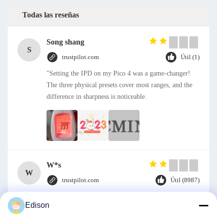
Todas las reseñas
Song shang
S
trustpilot.com
Útil (1)
"Setting the IPD on my Pico 4 was a game-changer!
The three physical presets cover most ranges, and the
difference in sharpness is noticeable.
W*s
W
trustpilot.com
Útil (8987)
"I love how the Pico 4 handles IPD adjustment. The
Edison
manual slider is intuitive and stays securely in place.