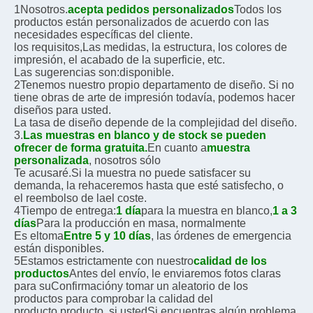
1Nosotros.
acepta pedidos personalizados
Todos los 
productos están personalizados de acuerdo con las 
necesidades específicas del cliente.
los requisitos,
Las medidas, la estructura, los colores de 
impresión, el acabado de la superficie, etc.
Las sugerencias son:
disponible.
2Tenemos nuestro propio departamento de diseño. Si no 
tiene obras de arte de impresión todavía, podemos hacer 
diseños para usted.
La tasa de diseño depende de la complejidad del diseño. 
3.
Las muestras en blanco y de stock se pueden 
ofrecer de forma gratuita.
En cuanto a
muestra 
personalizada
, nosotros sólo
Te acusaré.
Si la muestra no puede satisfacer su 
demanda, la rehaceremos hasta que esté satisfecho, o
el reembolso de la
el coste.
4Tiempo de entrega:
1 día
para la muestra en blanco,
1 a 3 
días
Para la producción en masa, normalmente
Es el
toma
Entre 5 y 10 días
, las órdenes de emergencia 
están disponibles.
5Estamos estrictamente con nuestro
calidad de los 
productos
Antes del envío, le enviaremos fotos claras 
para su
Confirmación
y tomar un aleatorio de los 
productos para comprobar la calidad del 
producto.
producto, si usted
Si encuentras algún problema 