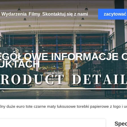
Wydarzenia
Filmy
Skontaktuj się z nami
zacytować
EGÓŁOWE INFORMACJE 
UKTACH
alny duże euro tote czarne maty luksusowe torebki papierowe z logo i 
Spec