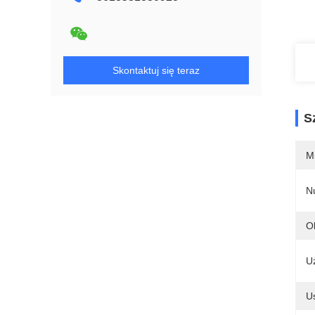
Skontaktuj się teraz
S
M
N
O
U
Us