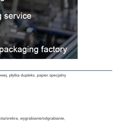
iowej, płytka dupleks, papier specjalny
ota/srebra, wygrabianie/odgrabianie,