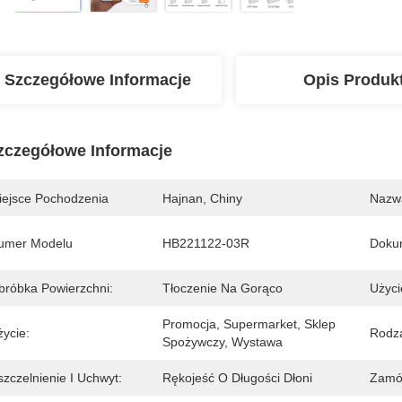
Szczegółowe Informacje
Opis Produk
zczegółowe Informacje
iejsce Pochodzenia
Hajnan, Chiny
Nazw
umer Modelu
HB221122-03R
Doku
bróbka Powierzchni:
Tłoczenie Na Gorąco
Użyci
Promocja, Supermarket, Sklep 
życie:
Rodza
Spożywczy, Wystawa
zczelnienie I Uchwyt:
Rękojeść O Długości Dłoni
Zamów