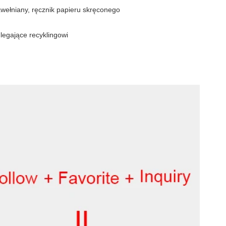
awełniany, ręcznik papieru skręconego
dlegające recyklingowi