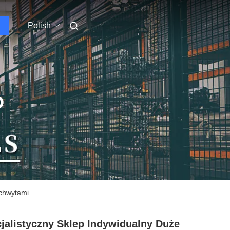
Polish
O
uchwytami
jalistyczny Sklep Indywidualny Duże