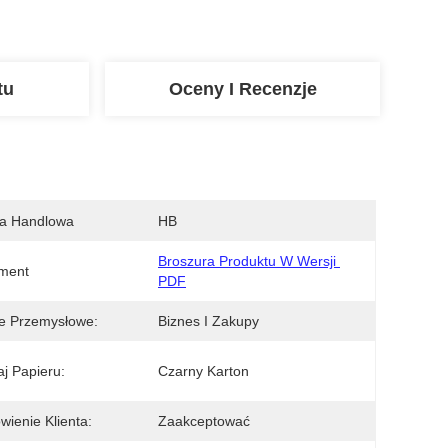
tu
Oceny I Recenzje
a Handlowa
HB
Broszura Produktu W Wersji 
ment
PDF
e Przemysłowe:
Biznes I Zakupy
j Papieru:
Czarny Karton
ienie Klienta:
Zaakceptować