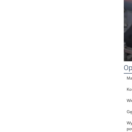
Op
Ma
Ko
Wi
Gę
Wy
po