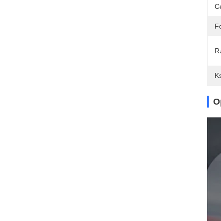
C
Fo
R
Ks
O