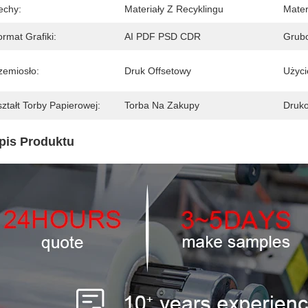
echy:
Materiały Z Recyklingu
Mater
rmat Grafiki:
AI PDF PSD CDR
Grubo
zemiosło:
Druk Offsetowy
Użyci
ztałt Torby Papierowej:
Torba Na Zakupy
Druko
pis Produktu