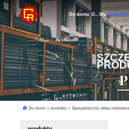
Do domu
O... My.
produkty
SZCZ
PROD
Do domu
>
produkty
>
Specjalistyczny sklep indywidu
produkty