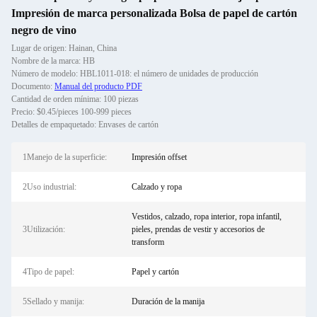
Impresión de marca personalizada Bolsa de papel de cartón
negro de vino
Lugar de origen: Hainan, China
Nombre de la marca: HB
Número de modelo: HBL1011-018: el número de unidades de producción
Documento:
Manual del producto PDF
Cantidad de orden mínima: 100 piezas
Precio: $0.45/pieces 100-999 pieces
Detalles de empaquetado: Envases de cartón
1Manejo de la superficie:
Impresión offset
2Uso industrial:
Calzado y ropa
Vestidos, calzado, ropa interior, ropa infantil,
3Utilización:
pieles, prendas de vestir y accesorios de
transform
4Tipo de papel:
Papel y cartón
5Sellado y manija:
Duración de la manija