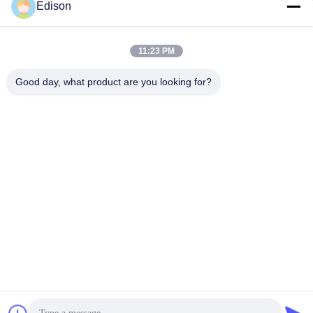
Edison
edisonzhan666@163.com
El correo
electrónico
11:23 PM
Good day, what product are you looking for?
0086-10-8299323-92
Teléfono
Dingneng (China) building materials Co., Ltd