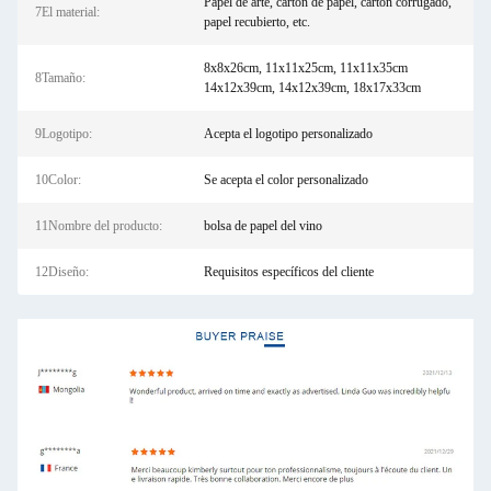
Papel de arte, cartón de papel, cartón corrugado,
7El material:
papel recubierto, etc.
8x8x26cm, 11x11x25cm, 11x11x35cm
8Tamaño:
14x12x39cm, 14x12x39cm, 18x17x33cm
9Logotipo:
Acepta el logotipo personalizado
10Color:
Se acepta el color personalizado
11Nombre del producto:
bolsa de papel del vino
12Diseño:
Requisitos específicos del cliente