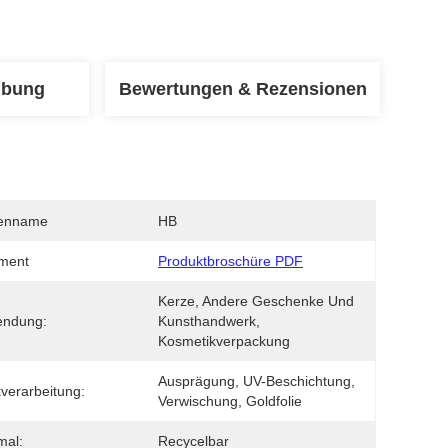
ibung
Bewertungen & Rezensionen
enname
HB
ment
Produktbroschüre PDF
Kerze, Andere Geschenke Und 
endung:
Kunsthandwerk, 
Kosmetikverpackung
Ausprägung, UV-Beschichtung, 
verarbeitung:
Verwischung, Goldfolie
mal:
Recycelbar