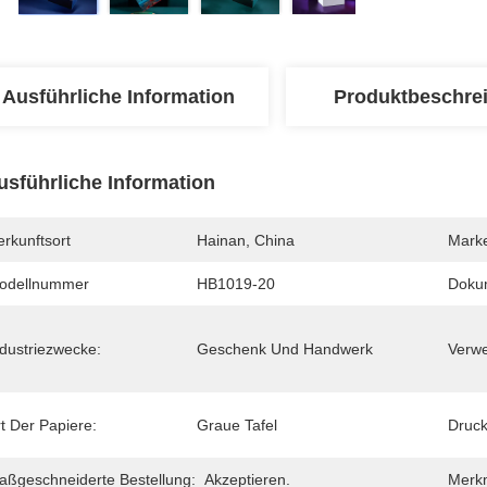
Ausführliche Information
Produktbeschre
usführliche Information
rkunftsort
Hainan, China
Mark
odellnummer
HB1019-20
Doku
ndustriezwecke:
Geschenk Und Handwerk
Verw
t Der Papiere:
Graue Tafel
Druck
aßgeschneiderte Bestellung:
Akzeptieren.
Merk