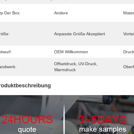
yp Der Box:
Andere
Mater
röße:
Anpasste Größe Akzeptiert
Vortei
twurf:
OEM Willkommen
Druck
Offsetdruck, UV-Druck, 
andwerk:
Oberf
Warmdruck
roduktbeschreibung