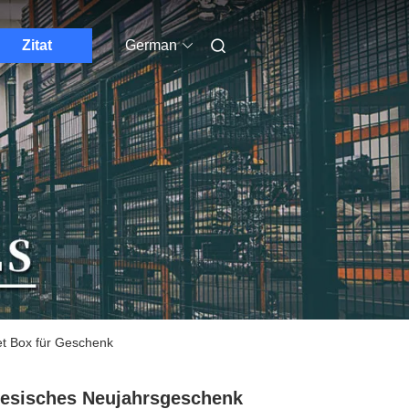
Zitat
German
et Box für Geschenk
esisches Neujahrsgeschenk