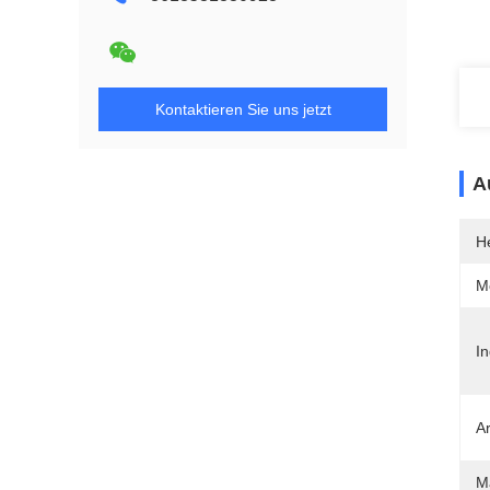
Kontaktieren Sie uns jetzt
A
He
M
I
Ar
M