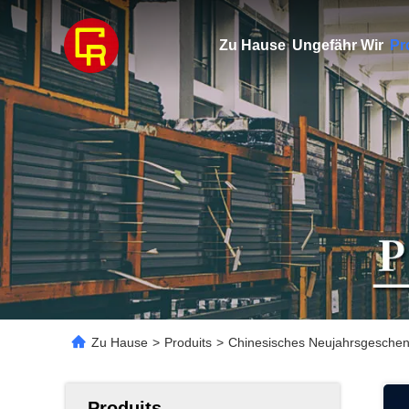
Zu Hause
Ungefähr Wir
Pr
Zu Hause
>
Produits
>
Chinesisches Neujahrsgeschen
Produits