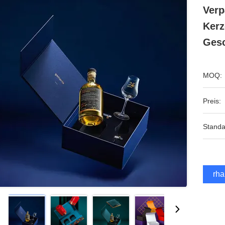
Verp
Kerz
Ges
MOQ:
Preis:
Standa
Erha