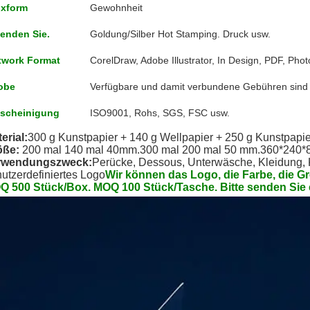
xform
Gewohnheit
enden Sie.
Goldung/Silber Hot Stamping. Druck usw.
twork Format
CorelDraw, Adobe Illustrator, In Design, PDF, Pho
obe
Verfügbare und damit verbundene Gebühren sind e
scheinigung
ISO9001, Rohs, SGS, FSC usw.
erial:
300 g Kunstpapier + 140 g Wellpapier + 250 g Kunstpapie
öße:
200 mal 140 mal 40mm.
300 mal 200 mal 50 mm.
360*240*8
rwendungszweck:
Perücke, Dessous, Unterwäsche, Kleidung, 
utzerdefiniertes Logo
Wir können das Logo, die Farbe, die G
Q 500 Stück/Box. MOQ 100 Stück/Tasche. Bitte senden Sie 