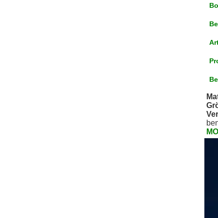
Bo
Be
Ar
Pr
Be
Mat
Gr
Ve
ben
MO