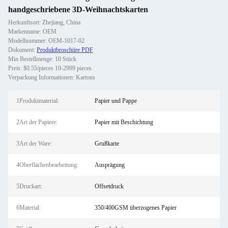
handgeschriebene 3D-Weihnachtskarten
Herkunftsort: Zhejiang, China
Markenname: OEM
Modellnummer: OEM-1017-02
Dokument:
Produktbroschüre PDF
Min Bestellmenge: 10 Stück
Preis: $0.55/pieces 10-2999 pieces
Verpackung Informationen: Kartons
1Produktmaterial:
Papier und Pappe
2Art der Papiere:
Papier mit Beschichtung
3Art der Ware:
Grußkarte
4Oberflächenbearbeitung:
Ausprägung
5Druckart:
Offsetdruck
6Material:
350/400GSM überzogenes Papier