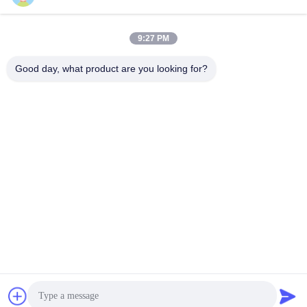
edisonzhan666@163.com
E-Mail-Adresse
9:27 PM
Good day, what product are you looking for?
0086-10-8299323-92
Telefon
Dingneng (China) building materials Co., Ltd
Jetzt Chatten
Dingneng (China) building materials Co., Ltd