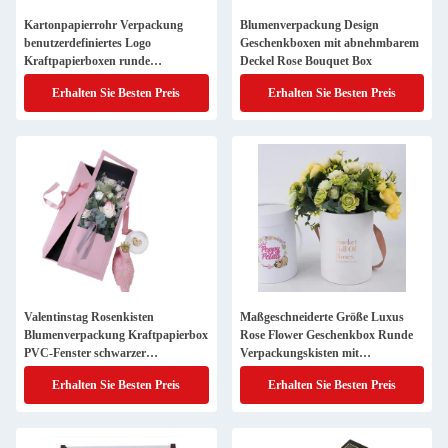
Kartonpapierrohr Verpackung
Blumenverpackung Design
benutzerdefiniertes Logo
Geschenkboxen mit abnehmbarem
Kraftpapierboxen runde
Deckel Rose Bouquet Box
Blumenboxen für
Erhalten Sie Besten Preis
Erhalten Sie Besten Preis
Blumenarrangements mit Griff
Valentinstag Rosenkisten
Maßgeschneiderte Größe Luxus
Blumenverpackung Kraftpapierbox
Rose Flower Geschenkbox Runde
PVC-Fenster schwarzer
Verpackungskisten mit
Blumenstrauß mit Band
Blumenarrangements Bouquetbox
Erhalten Sie Besten Preis
Erhalten Sie Besten Preis