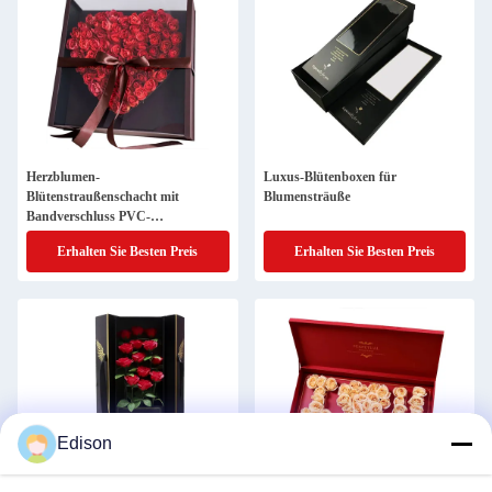
Herzblumen-
Luxus-Blütenboxen für
Blütenstraußenschacht mit
Blumensträuße
Bandverschluss PVC-
Fensterrosenschachtel Verpackung
Erhalten Sie Besten Preis
Erhalten Sie Besten Preis
Blume
Edison