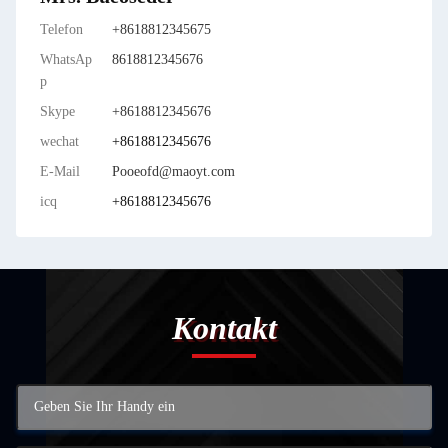
Telefon
+8618812345675
WhatsAp
8618812345676
p
Skype
+8618812345676
wechat
+8618812345676
E-Mail
Pooeofd@maoyt.com
icq
+8618812345676
Kontakt