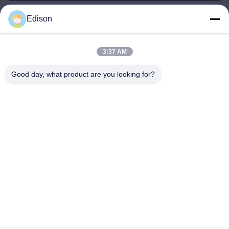
Edison
edisonzhan666@163.com
E-Mail-Adresse
3:37 AM
Good day, what product are you looking for?
0086-10-8299323-92
Telefon
Dingneng (China) building materials Co., Ltd