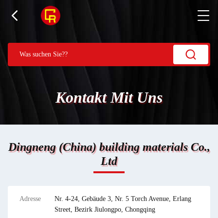
Kontakt Mit Uns
Dingneng (China) building materials Co.,
Ltd
Adresse
Nr. 4-24, Gebäude 3, Nr. 5 Torch Avenue, Erlang
Street, Bezirk Jiulongpo, Chongqing