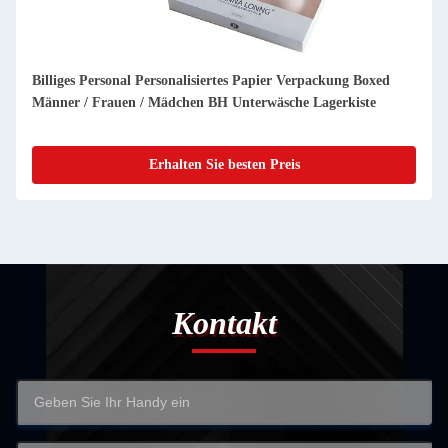
ertes Papier Verpackung Boxed
Luxus-Einladungskarte Hochzeit 
BH Unterwäsche Lagerkiste
Box mit doppelt offener Tür kosme
ie besten Preis
Erhalten Sie bes
Kontakt