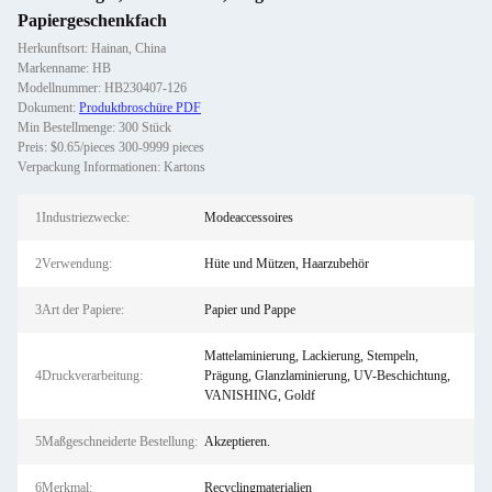
Papiergeschenkfach
Herkunftsort: Hainan, China
Markenname: HB
Modellnummer: HB230407-126
Dokument:
Produktbroschüre PDF
Min Bestellmenge: 300 Stück
Preis: $0.65/pieces 300-9999 pieces
Verpackung Informationen: Kartons
1Industriezwecke:
Modeaccessoires
2Verwendung:
Hüte und Mützen, Haarzubehör
3Art der Papiere:
Papier und Pappe
Mattelaminierung, Lackierung, Stempeln,
4Druckverarbeitung:
Prägung, Glanzlaminierung, UV-Beschichtung,
VANISHING, Goldf
5Maßgeschneiderte Bestellung:
Akzeptieren.
6Merkmal:
Recyclingmaterialien