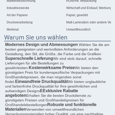
Markenbezeichnung
HONPAK Verpackung
Industriezwecke
Wirtschaft und Einkauf, Werbung
Art der Papiere
Papier, gewölbt
Druckverarbeitung
Matt-Lamination oder andere Verf
Merkmal
Umweltfreundlich
Warum Sie uns wählen
Modernes Design und Abmessungen
Wählen Sie die am 
besten geeigneten und wertvollsten Anforderungen an die 
Gestaltung, den Stil, die Größe, die Farbe und die Grafiken
Superschnelle Lieferung
Wir sind stolz darauf, schnelle 
Lieferungen für alle Bestellungen zu 
Kostenwirksame Preise
gewährleisten.
Wir bieten den 
günstigsten Preis für kundenspezifische Verpackungen mit 
Großhandelspreisen, die man nirgendwo sonst 
Einwandfreie Druckqualität
findet.
Wir bieten unglaubliche 
und farbenfrohe Druckqualität für Ihre gewöhnlichen und 
E
Exklusive Rabatte 
aufwendigen Designs
angeboten
Erhalten Sie die besten Druckdienste zu 
günstigsten Preisen und Großhandelspreisen für 
Robuste und funktionelle 
Großhandelsbestellungen
Materialien
Verwenden von umweltfreundlichen 
Verpackungsmaterialien hoher Qualität, um eine nachhaltige 