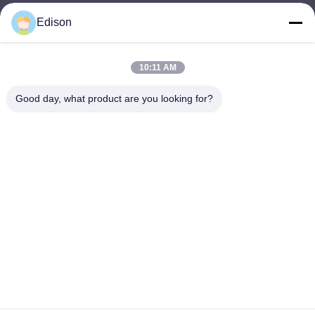
Edison
edisonzhan666@163.com
E-Mail-Adresse
10:11 AM
Good day, what product are you looking for?
0086-10-8299323-92
Telefon
Dingneng (China) building materials Co., Ltd