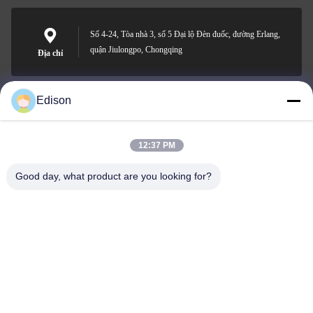
Số 4-24, Tòa nhà 3, số 5 Đại lộ Đèn đuốc, đường Erlang,
quận Jiulongpo, Chongqing
Địa chỉ
Edison
edisonzhan666@163.com
Email
12:37 PM
Good day, what product are you looking for?
0086-10-8299323-92
Điện thoại
Dingneng (China) building materials Co., Ltd