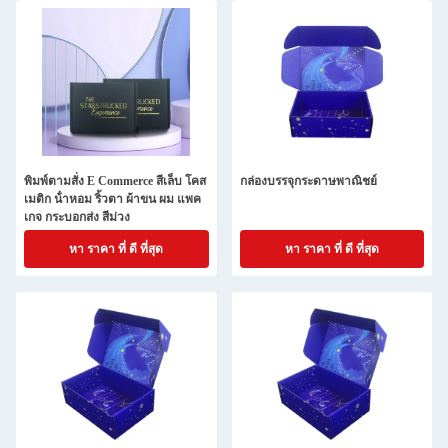
พิมพ์ตามสั่ง E Commerce สีเล็บ โคส
กล่องบรรจุกระดาษพาณิชย์
เมติก น้ําหอม ริ้วตา ผ้าขน ผม แพค
เกจ กระบอกส่ง สีม่วง
หา ราคา ที่ ดี ที่สุด
หา ราคา ที่ ดี ที่สุด