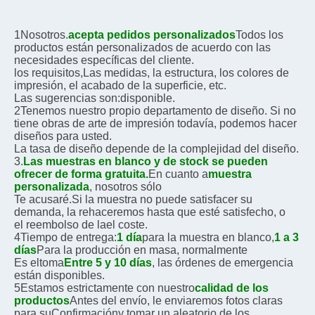
1Nosotros.
acepta pedidos personalizados
Todos los 
productos están personalizados de acuerdo con las 
necesidades específicas del cliente.
los requisitos,
Las medidas, la estructura, los colores de 
impresión, el acabado de la superficie, etc.
Las sugerencias son:
disponible.
2Tenemos nuestro propio departamento de diseño. Si no 
tiene obras de arte de impresión todavía, podemos hacer 
diseños para usted.
La tasa de diseño depende de la complejidad del diseño. 
3.
Las muestras en blanco y de stock se pueden 
ofrecer de forma gratuita.
En cuanto a
muestra 
personalizada
, nosotros sólo
Te acusaré.
Si la muestra no puede satisfacer su 
demanda, la rehaceremos hasta que esté satisfecho, o
el reembolso de la
el coste.
4Tiempo de entrega:
1 día
para la muestra en blanco,
1 a 3 
días
Para la producción en masa, normalmente
Es el
toma
Entre 5 y 10 días
, las órdenes de emergencia 
están disponibles.
5Estamos estrictamente con nuestro
calidad de los 
productos
Antes del envío, le enviaremos fotos claras 
para su
Confirmación
y tomar un aleatorio de los 