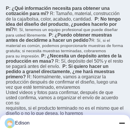
P: ¿Qué información necesita para obtener una 
cotización para mí?
R: Tamaño, material, construcción 
de la caja/bolsa, color, acabado, cantidad.
P: No tengo 
idea del diseño del producto, ¿puedes hacerlo por 
mí?
R: Sí, tenemos un equipo profesional que puede diseñar 
P: ¿Puedo obtener muestras 
para usted libremente.
antes de decidirme a hacer un pedido?
R: Sí, si el 
material es común, podemos proporcionarle muestras de forma 
gratuita; si necesita muestras terminadas, cobraremos
P: ¿Necesita un depósito antes de la 
para su impresión.
producción en masa?
R: Sí, depósito del 50% y el resto 
se pagará antes del envío.
P: Si quiero hacer un 
pedido a granel directamente, ¿me hará muestras 
primero?
R: Normalmente, vamos a organizar la 
producción después de confirmar el diseño, luego una 
vez que esté terminado, enviaremos
Usted videos y fotos para confirmar, después de que 
usted confirma, vamos a organizar el envío de acuerdo 
con su
requisitos, si el producto terminado no es el mismo que el 
diseño o no lo que desea, lo haremos
o reembolso, así que no tienes que preocuparte de que lo 
Edison
que recibas no sea lo que quieres.
P: Si encuentro un 
problema de calidad después de recibir la mercancía, 