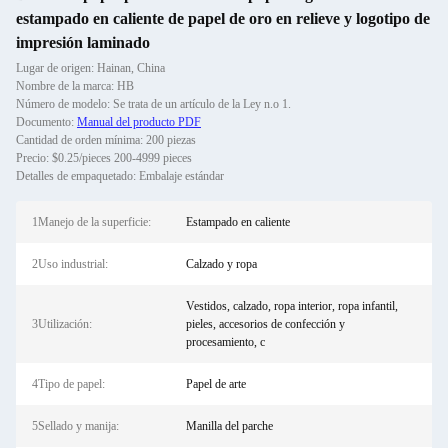
estampado en caliente de papel de oro en relieve y logotipo de
impresión laminado
Lugar de origen: Hainan, China
Nombre de la marca: HB
Número de modelo: Se trata de un artículo de la Ley n.o 1.
Documento:
Manual del producto PDF
Cantidad de orden mínima: 200 piezas
Precio: $0.25/pieces 200-4999 pieces
Detalles de empaquetado: Embalaje estándar
1Manejo de la superficie:
Estampado en caliente
2Uso industrial:
Calzado y ropa
Vestidos, calzado, ropa interior, ropa infantil,
3Utilización:
pieles, accesorios de confección y
procesamiento, c
4Tipo de papel:
Papel de arte
5Sellado y manija:
Manilla del parche