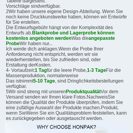
Tabelle dargestellt.
Vorschläge sind
verfügbar.
2Wir haben unsere eigene Design-Abteilung. Wenn Sie 
noch keine Druckkunstwerke haben, können wir Entwürfe 
für Sie erstellen.
Die Entwurfsgebühr hängt von der Komplexität des 
Entwurfs ab.
Blankprobe und Lagerprobe können 
kostenlos angeboten werden
Was die
angepasste 
Probe
Wir haben nur...
Ich werde dich anklagen.
Wenn die Probe Ihrer 
Anforderung nicht entspricht, werden wir sie 
wiederherstellen, bis Sie zufrieden sind, oder
Erstattung der
Kosten.
4- Vorlaufzeit:
1 Tag
für die leere Probe,
1-3 Tage
Für die 
Massenproduktion, normalerweise
Das ist
nimmt
5-10 Tage
, sind Dringlichkeitsbestellungen 
verfügbar.
5Wir sind streng mit unseren
Produktqualität
Vor dem 
Versand senden wir Ihnen klare Fotos.
Nachweis
Sie 
können die Qualität der Produkte überprüfen, indem Sie 
eine zufällige Auswahl der Produkte machen.
Produkt, 
wenn Sie
Wenn Sie ein Qualitätsproblem feststellen, kann 
es zurückgegeben oder ausgetauscht werden.