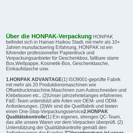
Über die HONPAK-Verpackung
HONPAK 
befindet sich in Hainan Haikou Stadt, mit mehr als 10+ 
Jahren munufactuering Erfahrung, HONPAK ist ein 
führender professioneller Papierdruck und 
Verpackungsanbieter für Geschenkbox, faltbare starre 
Box,Wellpappe, Kosmetik-Box, Geschenktasche, 
Einkaufstasche usw.
1.HONPAK ADVANTAGE
(1) ISO9001-geprüfte Fabrik 
mit mehr als 20 Produktionsmaschinen wie 
Offsetdruckmaschine.Maschinen zum Autoschneiden und 
Klebeboxen etc.. (2)Unser jahrzehntelanges erfahrenes 
F&E-Team unterstützt alle Arten von OEM- und ODM-
Anforderungen. (3)Wir sind die Quellfabrik und bieten 
einen One-Stop-Verpackungsservice
2.HONPAK 
Qualitätskontrolle
(1) Ein eigenes, strenges QC-Team, 
das alle unsere Waren vor dem Verpacken überprüft. (2) 
Unterstützung der Qualitätskontrolle gemäß den 
Anforderungen der Kunden.
3"Verantwortung ist unser 