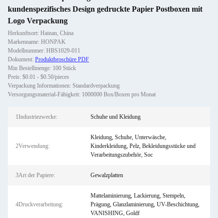
kundenspezifisches Design gedruckte Papier Postboxen mit
Logo Verpackung
Herkunftsort: Hainan, China
Markenname: HONPAK
Modellnummer: HBS1029-011
Dokument:
Produktbroschüre PDF
Min Bestellmenge: 100 Stück
Preis: $0.01 - $0.50/pieces
Verpackung Informationen: Standardverpackung
Versorgungsmaterial-Fähigkeit: 1000000 Box/Boxen pro Monat
1Industriezwecke:
Schuhe und Kleidung
Kleidung, Schuhe, Unterwäsche,
2Verwendung:
Kinderkleidung, Pelz, Bekleidungsstücke und
Verarbeitungszubehör, Soc
3Art der Papiere:
Gewalzplatten
Mattelaminierung, Lackierung, Stempeln,
4Druckverarbeitung:
Prägung, Glanzlaminierung, UV-Beschichtung,
VANISHING, Goldf