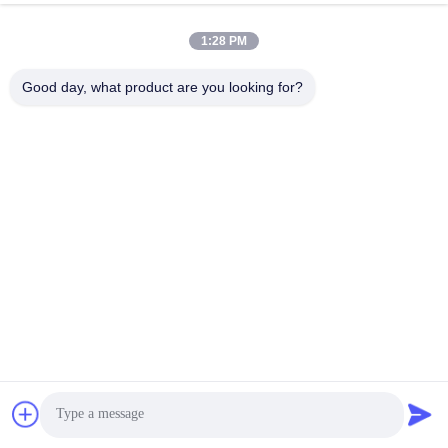
1:28 PM
Good day, what product are you looking for?
Настроенный логотип Большая черная матовая
ламинированная бумага Торговая сумка продуктов для
магазина одежды с вашим собственным логотипом
Получите самую лучшую цену
Контакт
Получите самую лучшую цену
Теперь говорите
Теперь говорите