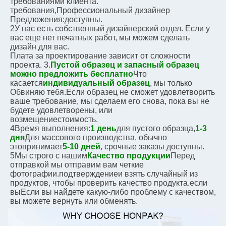
требованиями клиента.
требования,
Профессиональный дизайнер
Предложения:
доступны.
2У нас есть собственный дизайнерский отдел. Если у 
вас еще нет печатных работ, мы можем сделать 
дизайн для вас.
Плата за проектирование зависит от сложности 
проекта. 3.
Пустой образец и запасный образец 
можно предложить бесплатно
Что 
касается
индивидуальный образец
, мы только
Обвиняю тебя.
Если образец не сможет удовлетворить 
ваше требование, мы сделаем его снова, пока вы не 
будете удовлетворены, или
возмещение
стоимость.
4Время выполнения:
1 день
для пустого образца,
1-3 
дня
Для массового производства, обычно
это
принимает
5-10 дней
, срочные заказы доступны.
5Мы строго с нашим
Качество продукции
Перед 
отправкой мы отправим вам четкие 
фотографии.
подтверждение
и взять случайный из 
продуктов, чтобы проверить качество продукта.
если 
вы
Если вы найдете какую-либо проблему с качеством, 
вы можете вернуть или обменять.