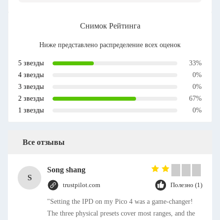
Снимок Рейтинга
Ниже представлено распределение всех оценок
5 звезды
33%
4 звезды
0%
3 звезды
0%
2 звезды
67%
1 звезды
0%
Все отзывы
Song shang
S
trustpilot.com
Полезно (1)
"Setting the IPD on my Pico 4 was a game-changer!
The three physical presets cover most ranges, and the