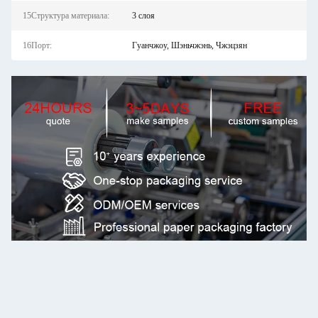
15Структура материала:
3 слоя
16Порт:
Гуанчжоу, Шэньчжэнь, Чжэцзян