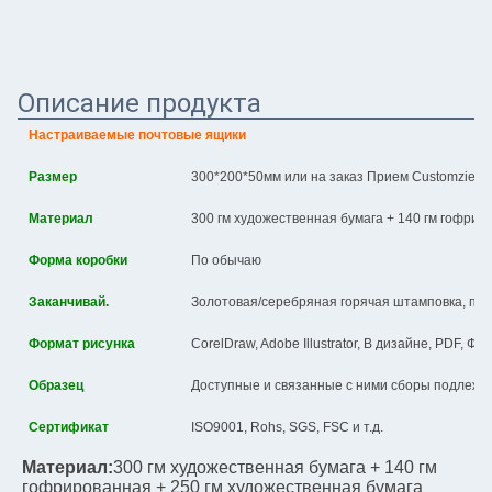
Описание продукта
Настраиваемые почтовые ящики
Размер
300*200*50мм или на заказ Прием Customzied
Материал
300 гм художественная бумага + 140 гм гофрир
Форма коробки
По обычаю
Заканчивай.
Золотовая/серебряная горячая штамповка, печа
Формат рисунка
CorelDraw, Adobe Illustrator, В дизайне, PDF, Ф
Образец
Доступные и связанные с ними сборы подлежат
Сертификат
ISO9001, Rohs, SGS, FSC и т.д.
Материал:
300 гм художественная бумага + 140 гм 
гофрированная + 250 гм художественная бумага