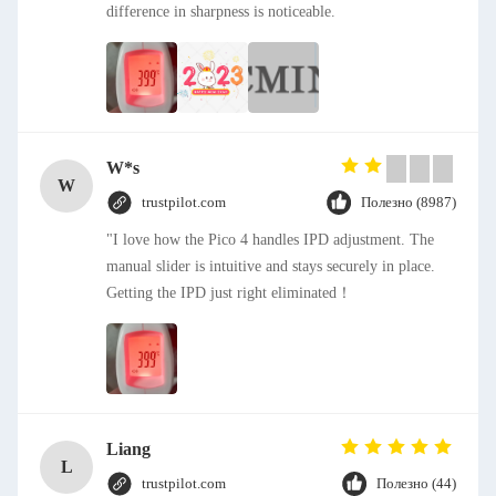
difference in sharpness is noticeable.
W*s
W
trustpilot.com
Полезно (8987)
"I love how the Pico 4 handles IPD adjustment. The
manual slider is intuitive and stays securely in place.
Getting the IPD just right eliminated！
Liang
L
trustpilot.com
Полезно (44)