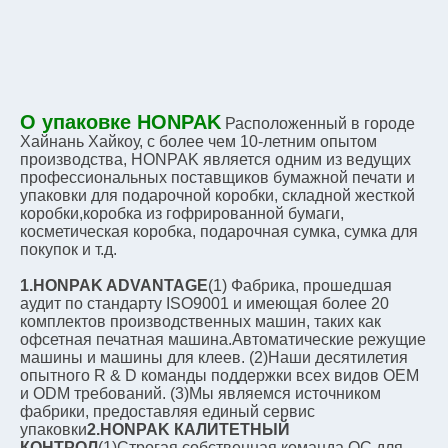
О упаковке HONPAK
Расположенный в городе 
Хайнань Хайкоу, с более чем 10-летним опытом 
производства, HONPAK является одним из ведущих 
профессиональных поставщиков бумажной печати и 
упаковки для подарочной коробки, складной жесткой 
коробки,коробка из гофрированной бумаги, 
косметическая коробка, подарочная сумка, сумка для 
покупок и т.д.
1.HONPAK ADVANTAGE
(1) Фабрика, прошедшая 
аудит по стандарту ISO9001 и имеющая более 20 
комплектов производственных машин, таких как 
офсетная печатная машина.Автоматические режущие 
машины и машины для клеев. (2)Наши десятилетия 
опытного R & D команды поддержки всех видов OEM 
и ODM требований. (3)Мы являемся источником 
фабрики, предоставляя единый сервис 
упаковки
2.HONPAK КАЛИТЕТНЫЙ 
КОНТРОЛ
(1)Строгая собственная команда QC для 