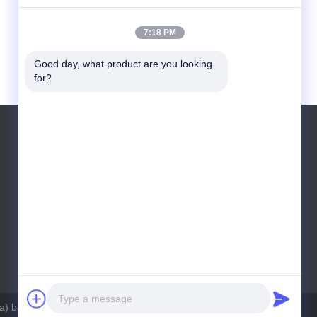
7:18 PM
Good day, what product are you looking 
for?
Telefon: +8618531830928
 building materials Co., Ltd . Alle Rechte vorbehalten.