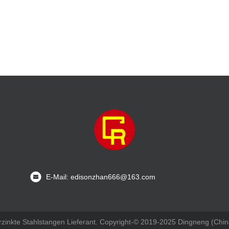
E-Mail: edisonzhan666@163.com
rzinkte Stahlstangen Lieferant. Copyright-© 2019-2025 Dingneng (China)