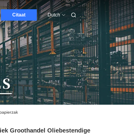
Citaat
Dutch
papierzak
iek Groothandel Oliebestendige