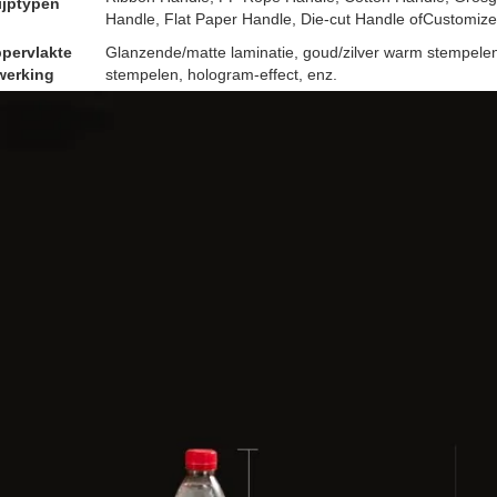
ijptypen
Handle, Flat Paper Handle, Die-cut Handle ofCustomiz
pervlakte
Glanzende/matte laminatie, goud/zilver warm stempelen
werking
stempelen, hologram-effect, enz.