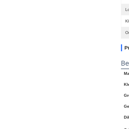
L
Kl
O
P
Be
Ma
Kl
Gr
Ge
Di