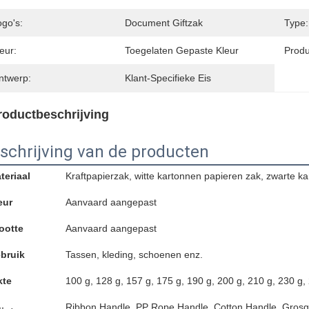
ogo's:
Document Giftzak
Type:
eur:
Toegelaten Gepaste Kleur
Prod
ntwerp:
Klant-Specifieke Eis
roductbeschrijving
schrijving van de producten
teriaal
Kraftpapierzak, witte kartonnen papieren zak, zwarte k
eur
Aanvaard aangepast
ootte
Aanvaard aangepast
bruik
Tassen, kleding, schoenen enz.
kte
100 g, 128 g, 157 g, 175 g, 190 g, 200 g, 210 g, 230 g,
Ribbon Handle, PP Rope Handle, Cotton Handle, Grosgr