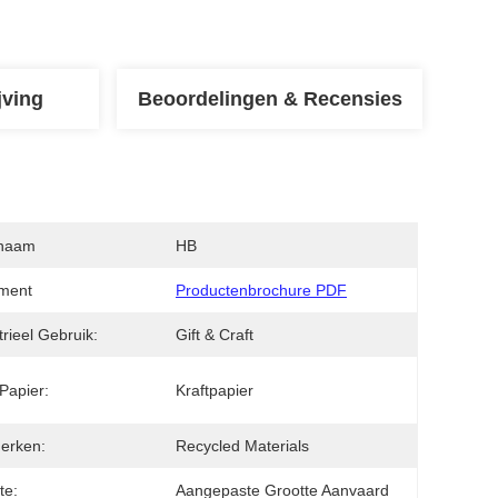
jving
Beoordelingen & Recensies
naam
HB
ment
Productenbrochure PDF
trieel Gebruik:
Gift & Craft
Papier:
Kraftpapier
erken:
Recycled Materials
te:
Aangepaste Grootte Aanvaard