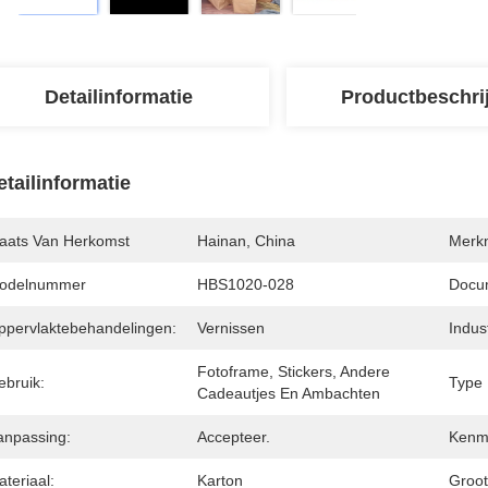
Detailinformatie
Productbeschri
etailinformatie
laats Van Herkomst
Hainan, China
Merk
odelnummer
HBS1020-028
Docu
ppervlaktebehandelingen:
Vernissen
Indus
Fotoframe, Stickers, Andere 
ebruik:
Type 
Cadeautjes En Ambachten
anpassing:
Accepteer.
Kenm
teriaal:
Karton
Groot