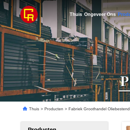
Thuis
Ongeveer Ons
Prod
Thuis
>
Producten
>
Fabriek Groothandel Oliebestend
Producten