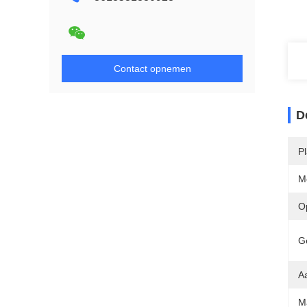
Contact opnemen
D
P
M
O
G
A
Ma