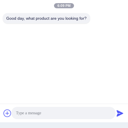
Duurzaam Custom Logo Luxe
Gepersonaliseerde zakelijke kleding
6:09 PM
Groot Kleding Shopper Gift Carrier
plain matte / glanzend zwart klein
Bags Met Ribbon Handles
groot draag karton verpakking
shopper kraft paperbags
Good day, what product are you looking for?
Krijg Beste Prijs
Krijg Beste Prijs
Luxe kartonnen winkelzakken
Gepersonaliseerd waterbestendig
zwart geschenken zakzakken bulk
modern nieuw ontwerp wit wit wit
stoffen schoenenwinkel grote tassen
luxe papieren zak dank u tassen
met een speciaal geprint logo
voor boetiek
Krijg Beste Prijs
Krijg Beste Prijs
Chat Nu