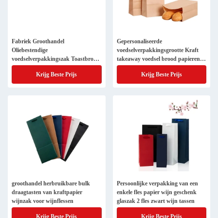
Fabriek Groothandel
Gepersonaliseerde
Oliebestendige
voedselverpakkingsgrootte Kraft
voedselverpakkingszak Toastbrood
takeaway voedsel brood papieren
Buiten Verkoper Onderste
zak voor restaurant
Krijg Beste Prijs
Krijg Beste Prijs
Kraftpapierzak
groothandel herbruikbare bulk
Persoonlijke verpakking van een
draagtasten van kraftpapier
enkele fles papier wijn geschenk
wijnzak voor wijnflessen
glaszak 2 fles zwart wijn tassen
Krijg Beste Prijs
Krijg Beste Prijs