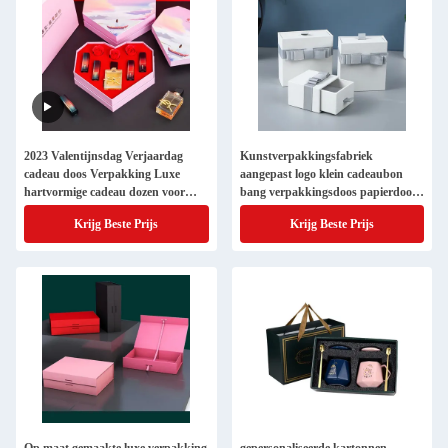
2023 Valentijnsdag Verjaardag
Kunstverpakkingsfabriek
cadeau doos Verpakking Luxe
aangepast logo klein cadeaubon
hartvormige cadeau dozen voor
bang verpakkingsdoos papierdoos
Valentijnsdag cadeau set
roken accessoires kartonnen dozen
Krijg Beste Prijs
Krijg Beste Prijs
Verpakking