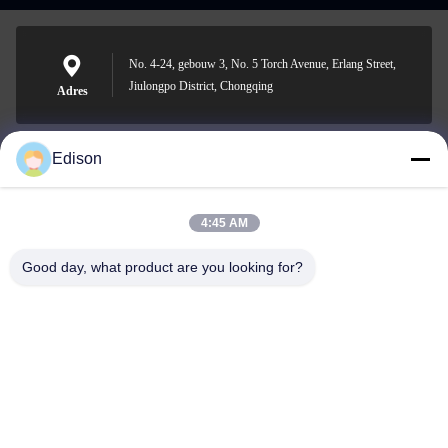
No. 4-24, gebouw 3, No. 5 Torch Avenue, Erlang Street,
Jiulongpo District, Chongqing
Adres
Edison
edisonzhan666@163.com
E-mail
4:45 AM
Good day, what product are you looking for?
0086-10-8299323-92
Telefoon
Dingneng (China) building materials Co., Ltd