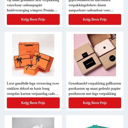
Op maat gemaakte luxe verpakking
gepersonaliseerde kartonnen
vouwbaar cadeaupapier
verpakkingsbekers dozen
huidverzorging wimpers Premium
aanpasbare cadeaubon voor
doos verpakking met magnetische
keramisch glas koffiebeker
Krijg Beste Prijs
Krijg Beste Prijs
flap lint sluiting
verpakkingsdozen
Luxe goudfolie logo verrassing twee
Groothandel verpakking golfkarton
stukken deksel en basis boog
postkarton op maat gedrukt papier
stropdas karton verjaardag cadeau
postbussen met logo verpakking
papier verpakkingsdoos
Krijg Beste Prijs
Krijg Beste Prijs