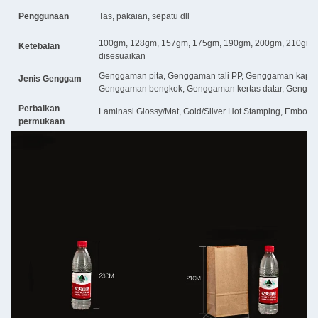
Penggunaan
Tas, pakaian, sepatu dll
100gm, 128gm, 157gm, 175gm, 190gm, 200gm, 210gm,
Ketebalan
disesuaikan
Genggaman pita, Genggaman tali PP, Genggaman kapa
Jenis Genggam
Genggaman bengkok, Genggaman kertas datar, Gengga
Perbaikan
Laminasi Glossy/Mat, Gold/Silver Hot Stamping, Embossin
permukaan