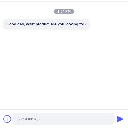
1:04 PM
Good day, what product are you looking for?
FAQ
Q1: Apakah Anda pabrik manufaktur atau perusahaan 
perdagangan?
Kami adalah pabrik manufaktur 100% yang terlibat dalam 
percetakan dan kemasan selama lebih dari 6 tahun. Kami 
memegang area bengkel 5000+ meter persegi. Kami memiliki 
tim yang sangat baik dari 50+ pekerja terampil.
Q2: Dapatkah saya memiliki logo saya pada produk Anda? / 
Dapatkah Anda merancang logo jika saya memberikan 
Anda rincian?
Dapatkan Harga Terbaik
bicara sekarang
bicara sekarang