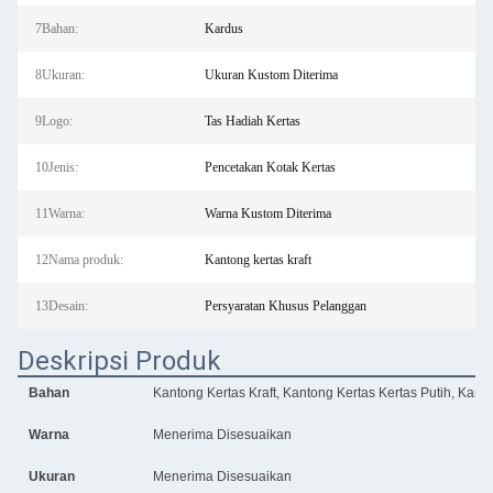
7Bahan:
Kardus
8Ukuran:
Ukuran Kustom Diterima
9Logo:
Tas Hadiah Kertas
10Jenis:
Pencetakan Kotak Kertas
11Warna:
Warna Kustom Diterima
12Nama produk:
Kantong kertas kraft
13Desain:
Persyaratan Khusus Pelanggan
Deskripsi Produk
Bahan
Kantong Kertas Kraft, Kantong Kertas Kertas Putih, Kanto
Warna
Menerima Disesuaikan
Ukuran
Menerima Disesuaikan