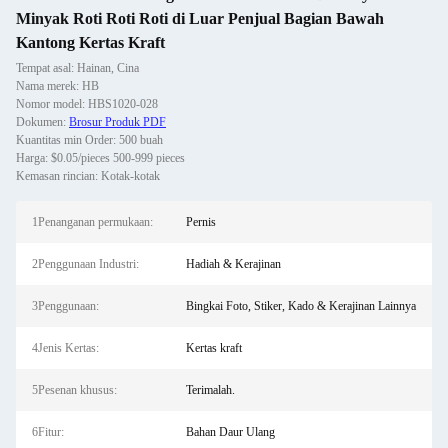
Minyak Roti Roti Roti di Luar Penjual Bagian Bawah
Kantong Kertas Kraft
Tempat asal: Hainan, Cina
Nama merek: HB
Nomor model: HBS1020-028
Dokumen:
Brosur Produk PDF
Kuantitas min Order: 500 buah
Harga: $0.05/pieces 500-999 pieces
Kemasan rincian: Kotak-kotak
1Penanganan permukaan:
Pernis
2Penggunaan Industri:
Hadiah & Kerajinan
3Penggunaan:
Bingkai Foto, Stiker, Kado & Kerajinan Lainnya
4Jenis Kertas:
Kertas kraft
5Pesenan khusus:
Terimalah.
6Fitur:
Bahan Daur Ulang