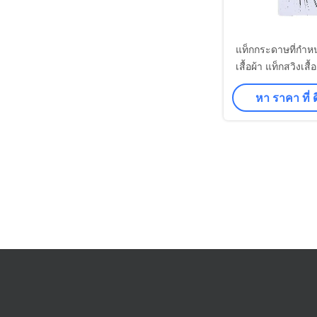
แท็กกระดาษที่กําห
เสื้อผ้า แท็กสวิงเสื้
แท็กราคาด
หา ราคา ที่ ดี