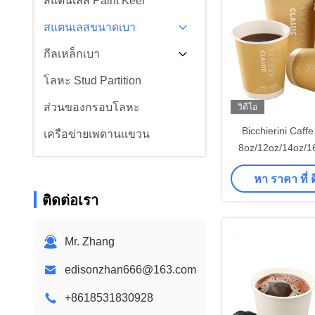
สแตนเลส Paint Keel
สแตนเลสขนาดเบา
กีลเหล็กเบา
โลหะ Stud Partition
ส่วนของกรอบโลหะ
วิดีโอ
Bicchierini Caff
เครือข่ายเพดานแขวน
8oz/12oz/14oz/16
กระดาษคาร์ฟท์สอ
หา ราคา ที่ ดี
เครื่องดื่
ติดต่อเรา
Mr. Zhang
edisonzhan666@163.com
+8618531830928