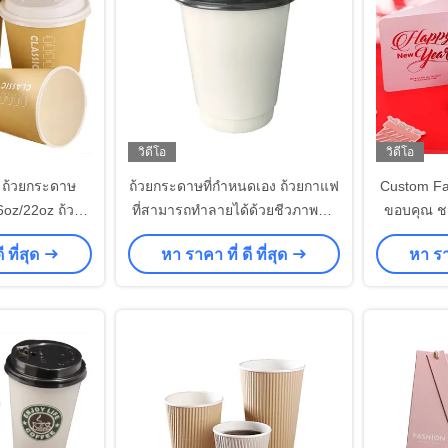
วิดีโอ
วิดีโอ
e ถ้วยกระดาษ
ถ้วยกระดาษที่กําหนดเอง ถ้วยกาแฟ
Custom Fa
oz/22oz ถ้วย
ที่สามารถทําลายได้ด้วยชีวภาพที่มี
ขอบคุณ ชว
งผนังสําหรับ
โลโก้
พ
 ที่สุด
หา ราคา ที่ ดี ที่สุด
หา ราค
มร้อน