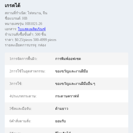
เกรดได้
สถานที่กำเนิด: ไห่หนาน, จีน
ชื่อแบรนด์: HB
หมายเลขรุ่น: HB1021-26
เอกสาร:
ใบแสดงผลิตภัณฑ์
จำนวนสั่งซื้อขั้นต่ำ: 500 ชิ้น
ราคา: $0.25/pieces 500-4999 pieces
รายละเอียดการบรรจุ: กล่อง
1การจัดการพื้นผิว:
การพิมพ์ออฟเซต
2การใช้ในอุตสาหกรรม:
ของขวัญและงานฝีมือ
3การใช้:
ของขวัญและงานฝีมืออื่น ๆ
4ประเภทกระดาษ:
กระดาษคราฟท์
5ซีลและมือจับ:
ด้ามยาว
6คําสั่งตามสั่ง:
ยอมรับ