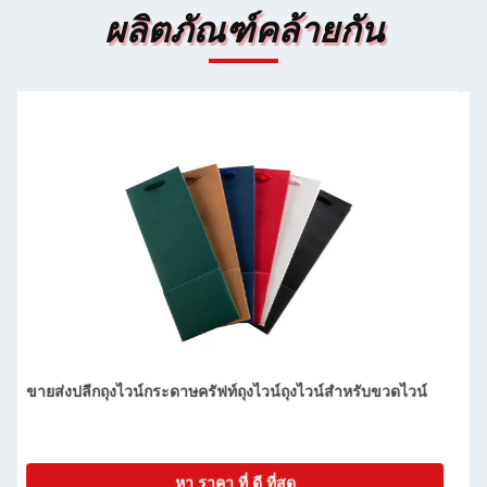
ผลิตภัณฑ์คล้ายกัน
กระปุกบรรจุกระดาษขวดเดียว กระเป๋าแก้วของขวัญไวน์ 2
กระปุกขวดไวน์ดํา กระเป๋าถือ
หา ราคา ที่ ดี ที่สุด