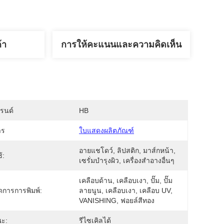
้า
การให้คะแนนและความคิดเห็น
บรนด์
HB
าร
ใบแสดงผลิตภัณฑ์
อายแชโดว์, ลิปสติก, มาส์กหน้า, 
้:
เซรั่มบำรุงผิว, เครื่องสำอางอื่นๆ
เคลือบด้าน, เคลือบเงา, ปั๊ม, ปั๊ม
ดการการพิมพ์:
ลายนูน, เคลือบเงา, เคลือบ UV, 
VANISHING, ฟอยล์สีทอง
ณะ:
รีไซเคิลได้