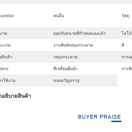
บบกล่อง:
คนอื่น
วัสดุ:
นาด:
ยอมรับขนาดที่กำหนดเองแล้ว
โลโก้
ระเภท:
งานพิมพ์กล่องกระดาษ
สี:
่อสินค้า:
กล่องกระดาษ
การอ
ปทรง:
สี่เหลี่ยมผืนผ้า
การพิ
ารใช้งาน:
ของขวัญบรรจุ
ําอธิบายสินค้า