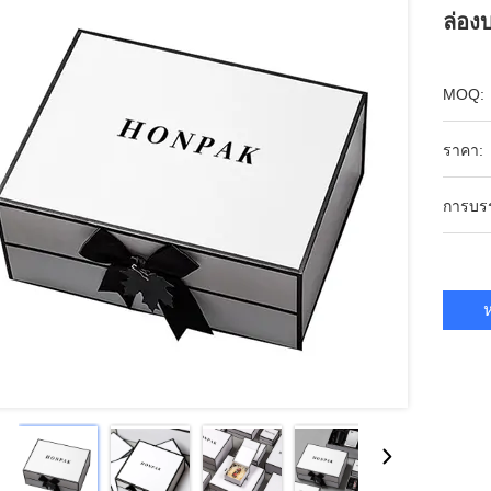
ล่อง
MOQ:
ราคา:
การบร
ห