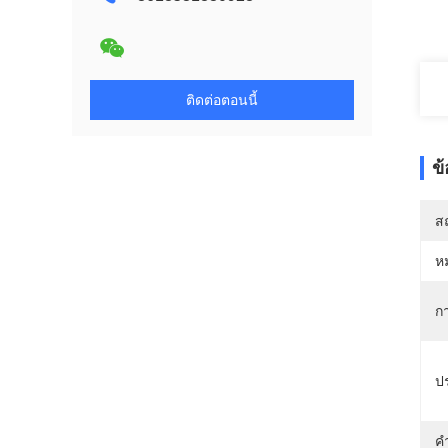
ติดต่อตอนนี้
ข
สถ
ห
ก
ป
คํ