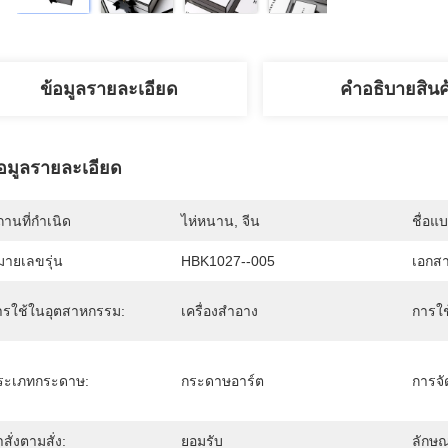
ข้อมูลรายละเอียด
คําอธิบายสินค
้อมูลรายละเอียด
านที่กำเนิด
ไห่หนาน, จีน
ชื่อแ
มายเลขรุ่น
HBK1027--005
เอกส
ารใช้ในอุตสาหกรรม:
เครื่องสำอาง
การใช
ระเภทกระดาษ:
กระดาษอาร์ต
การจั
าสั่งตามสั่ง:
ยอมรับ
ลักษ