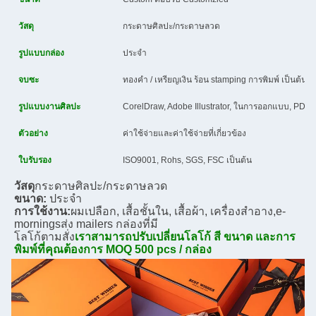
วัสดุ
กระดาษศิลปะ/กระดาษลวด
รูปแบบกล่อง
ประจํา
จบซะ
ทองคํา / เหรียญเงิน ร้อน stamping การพิมพ์ เป็นต้น
รูปแบบงานศิลปะ
CorelDraw, Adobe Illustrator, ในการออกแบบ, PDF,
ตัวอย่าง
ค่าใช้จ่ายและค่าใช้จ่ายที่เกี่ยวข้อง
ใบรับรอง
ISO9001, Rohs, SGS, FSC เป็นต้น
วัสดุ
กระดาษศิลปะ/กระดาษลวด
ขนาด:
ประจํา
การใช้งาน:
ผมเปลือก, เสื้อชั้นใน, เสื้อผ้า, เครื่องสําอาง,
e-
mornings
ส่ง mailers กล่องที่มี
โลโก้ตามสั่ง
เราสามารถปรับเปลี่ยนโลโก้ สี ขนาด และการ
พิมพ์ที่คุณต้องการ MOQ 500 pcs / กล่อง