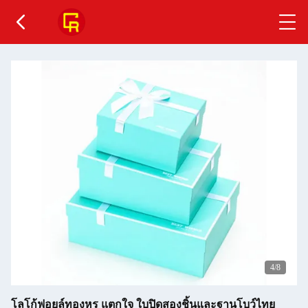
5
/8
โลโก้ฟอยล์ทองหรู แตกใจ ใบปิดสองชิ้นและฐานโบว์ไทย