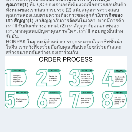
คุณภาพ
(1) ทีม QC ของเราเองที่เข้มงวดเพื่อตรวจสอบสินค้า
ทั้งหมดของเราก่อนการบรรจุ (2) สนับสนุนการตรวจสอบ
คุณภาพสองแบบตามความต้องการของลูกค้า
3ภารกิจของ
เรา สัญญา
(1) เราสัญญากับการจัดส่งในเวลา, หากมีการช้า 
เรา' ll รับภัณฑ์ทางอากาศ. (2) เราสัญญากับคุณภาพของ
เรา, หากคุณพบปัญหาคุณภาพใด ๆ, เรา' ll คอมพენსั่นสําห
รับมัน.
HONPAK ในฐานะผู้จําหน่ายบรรจุกระดาษมืออาชีพชั้นนํา
ในจีน เราหวังที่จะร่วมมือกับคุณเพื่อประโยชน์ร่วมกันและ
สร้างอนาคตอันสว่างของเราร่วมกัน