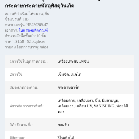
กระดาษกระดาษพัสดุพัสดุวันเกิด
สถานที่กำเนิด: ไห่หนาน, จีน
ชื่อแบรนด์: HB
หมายเลขรุ่น: HB230209-47
เอกสาร:
ใบแสดงผลิตภัณฑ์
จำนวนสั่งซื้อขั้นต่ำ: 10 ชิ้น
ราคา: $1.50 - $2.50/pieces
รายละเอียดการบรรจุ: กล่อง
1การใช้ในอุตสาหกรรม:
เครื่องประดับแฟชั่น
2การใช้:
เข็มขัด, เนคไท
3ประเภทกระดาษ:
กระดาษอาร์ต
เคลือบด้าน, เคลือบเงา, ปั๊ม, ปั๊มลายนูน,
4การจัดการการพิมพ์:
เคลือบเงา, เคลือบ UV, VANISHING, ฟอยล์สี
ทอง
5คําสั่งตามสั่ง:
ยอมรับ
6ลักษณะ:
รีไซเคิลได้