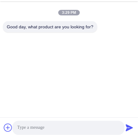
แลง เขตจีลองโป เชียงคิง
ที่อยู่
3:29 PM
Good day, what product are you looking for?
edisonzhan666@163.com
อีเมล
0086-10-8299323-92
โทรศัพท์
Dingneng (China) building materials Co., Ltd
หา ราคา ที่ ดี ที่สุด
พูดคุยกันตอนนี้
พูดคุยกันตอนนี้