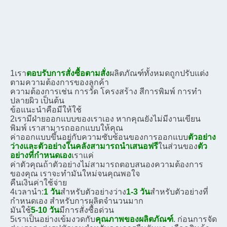
1เรา
ตอบรับการสั่งซื้อตามสั่ง
ผลิตภัณฑ์ทั้งหมดถูกปรับแต่ง
ตามความต้องการของลูกค้า
ความต้องการ
เช่น การวัด โครงสร้าง สีการพิมพ์ การทํา
ปลายผิว เป็นต้น
ข้อแนะนําคือ
มีให้ใช้
2เรามีฝ่ายออกแบบของเราเอง หากคุณยังไม่มีงานเขียน
พิมพ์ เราสามารถออกแบบให้คุณ
ค่าออกแบบขึ้นอยู่กับความซับซ้อนของการออกแบบ
ตัวอย่าง
ว่างและตัวอย่างในคลังสามารถนําเสนอฟรี
ในส่วนของ
ตัว
อย่างที่กําหนดเอง
เราแค่
ค่าตัวคุณ
ถ้าตัวอย่างไม่สามารถตอบสนองความต้องการ
ของคุณ เราจะทํามันใหม่จนคุณพอใจ
คืนเงิน
ค่าใช้จ่าย
4เวลานํา:
1 วัน
สําหรับตัวอย่างว่าง
1-3 วัน
สําหรับตัวอย่างที่
กําหนดเอง สําหรับการผลิตจํานวนมาก
มัน
ใช้
5-10 วัน
มีการสั่งซื้อด่วน
5เราเป็นอย่างเข้มงวดกับ
คุณภาพของผลิตภัณฑ์
. ก่อนการจัด