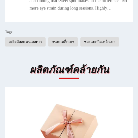
and finding that sweet spot makes all the difference. No
more eye strain during long sessions. Highly
recommend taking the time to set it up properly!""The
Pico 4's visual clarity is fantastic once you dial in the
IPD correctly. The manual adjustment is smooth, and
Tags:
finding that sweet spot makes all the difference. No
อะไรคือสแตนเลสเบา
กรอบเหล็กเบา
ช่องแยกกีลเหล็กเบา
more eye strain during long sessions. Highly
recommend taking the time to set it up properly!""The
Pico 4's visual clarity is fantastic once you dial in the
ผลิตภัณฑ์คล้ายกัน
IPD correctly. The manual adjustment is smooth, and
finding that sweet spot makes all the difference. No
more eye strain during long sessions. Highly
recommend taking the time to set it up properly!""The
Pico 4's visual clarity is fantastic once you dial in the
IPD correctly. The manual adjustment is smooth, and
finding that sweet spot makes all the difference. No
more eye strain during long sessions. Highly r