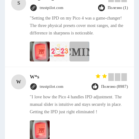
S
trustpilot.com
Полезно (1)
"Setting the IPD on my Pico 4 was a game-changer!
The three physical presets cover most ranges, and the
difference in sharpness is noticeable.
W*s
W
trustpilot.com
Полезно (8987)
"I love how the Pico 4 handles IPD adjustment. The
manual slider is intuitive and stays securely in place.
Getting the IPD just right eliminated！