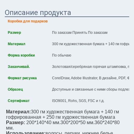
Описание продукта
Коробки для подарков
Размер
По заказам Принять По заказам
Материал
300 гм художественная бумага + 140 гм гофрир
Форма коробки
По обычаю
Заканчивай.
Золотовая/серебряная горячая штамповка, печа
Формат рисунка
CorelDraw, Adobe Illustrator, В дизайне, PDF, Ф
Образец
Доступные и связанные с ними сборы подлежат
Сертификат
ISO9001, Rohs, SGS, FSC и т.д.
Материал:
300 гм художественная бумага + 140 гм 
гофрированная + 250 гм художественная бумага
Размер:
200*140*40 мм.
300*200*50 мм.
360*240*80 
мм.
Использование:
волосы, перуки, нижнее белье, 