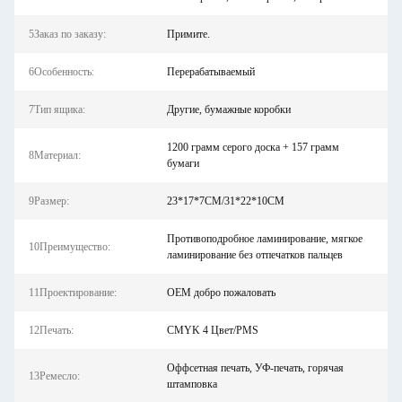
5Заказ по заказу:
Примите.
6Особенность:
Перерабатываемый
7Тип ящика:
Другие, бумажные коробки
1200 грамм серого доска + 157 грамм
8Материал:
бумаги
9Размер:
23*17*7CM/31*22*10CM
Противоподробное ламинирование, мягкое
10Преимущество:
ламинирование без отпечатков пальцев
11Проектирование:
OEM добро пожаловать
12Печать:
CMYK 4 Цвет/PMS
Оффсетная печать, УФ-печать, горячая
13Ремесло:
штамповка