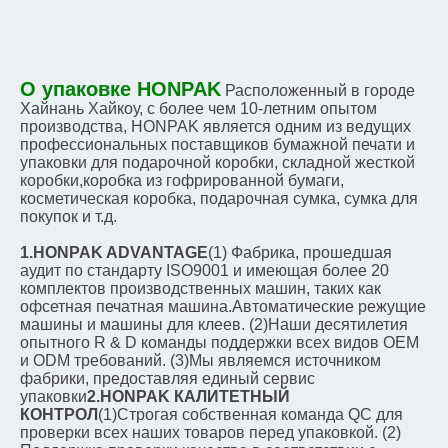
О упаковке HONPAK
Расположенный в городе 
Хайнань Хайкоу, с более чем 10-летним опытом 
производства, HONPAK является одним из ведущих 
профессиональных поставщиков бумажной печати и 
упаковки для подарочной коробки, складной жесткой 
коробки,коробка из гофрированной бумаги, 
косметическая коробка, подарочная сумка, сумка для 
покупок и т.д.
1.HONPAK ADVANTAGE
(1) Фабрика, прошедшая 
аудит по стандарту ISO9001 и имеющая более 20 
комплектов производственных машин, таких как 
офсетная печатная машина.Автоматические режущие 
машины и машины для клеев. (2)Наши десятилетия 
опытного R & D команды поддержки всех видов OEM 
и ODM требований. (3)Мы являемся источником 
фабрики, предоставляя единый сервис 
упаковки
2.HONPAK КАЛИТЕТНЫЙ 
КОНТРОЛ
(1)Строгая собственная команда QC для 
проверки всех наших товаров перед упаковкой. (2) 