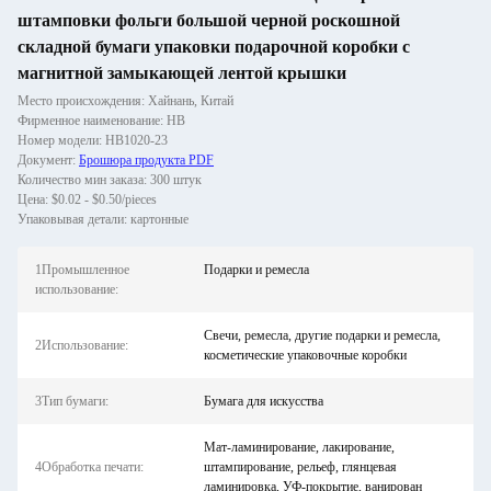
штамповки фольги большой черной роскошной
складной бумаги упаковки подарочной коробки с
магнитной замыкающей лентой крышки
Место происхождения: Хайнань, Китай
Фирменное наименование: HB
Номер модели: HB1020-23
Документ:
Брошюра продукта PDF
Количество мин заказа: 300 штук
Цена: $0.02 - $0.50/pieces
Упаковывая детали: картонные
1Промышленное
Подарки и ремесла
использование:
Свечи, ремесла, другие подарки и ремесла,
2Использование:
косметические упаковочные коробки
3Тип бумаги:
Бумага для искусства
Мат-ламинирование, лакирование,
4Обработка печати:
штампирование, рельеф, глянцевая
ламинировка, УФ-покрытие, ванирован