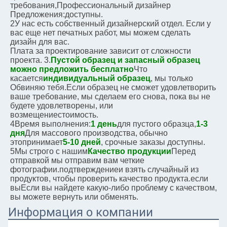
требования,
Профессиональный дизайнер
Предложения:
доступны.
2У нас есть собственный дизайнерский отдел. Если у 
вас еще нет печатных работ, мы можем сделать 
дизайн для вас.
Плата за проектирование зависит от сложности 
проекта. 3.
Пустой образец и запасный образец 
можно предложить бесплатно
Что 
касается
индивидуальный образец
, мы только
Обвиняю тебя.
Если образец не сможет удовлетворить 
ваше требование, мы сделаем его снова, пока вы не 
будете удовлетворены, или
возмещение
стоимость.
4Время выполнения:
1 день
для пустого образца,
1-3 
дня
Для массового производства, обычно
это
принимает
5-10 дней
, срочные заказы доступны.
5Мы строго с нашим
Качество продукции
Перед 
отправкой мы отправим вам четкие 
фотографии.
подтверждение
и взять случайный из 
продуктов, чтобы проверить качество продукта.
если 
вы
Если вы найдете какую-либо проблему с качеством, 
вы можете вернуть или обменять.
Информация о компании