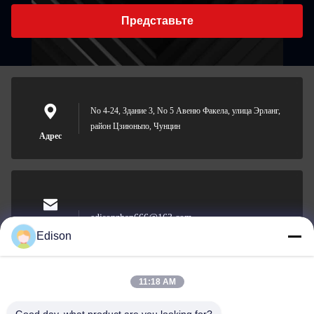
Представьте
No 4-24, Здание 3, No 5 Авеню Факела, улица Эрланг,
район Цзиюньпо, Чунцин
Адрес
edisonzhan666@163.com
Электронная
Edison
почта
11:18 AM