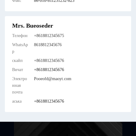
Факс
86-010-811231232-823
Mrs. Bueoseder
Телефон
+8618812345675
WhatsAp
8618812345676
p
скайп
+8618812345676
Вичат
+8618812345676
Электро
Pooeofd@maoyt.com
нная
почта
аська
+8618812345676