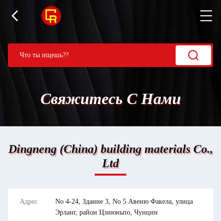
Свяжитесь С Нами
Dingneng (China) building materials Co.,
Ltd
Адрес
No 4-24, Здание 3, No 5 Авеню Факела, улица
Эрланг, район Цзиюньпо, Чунцин