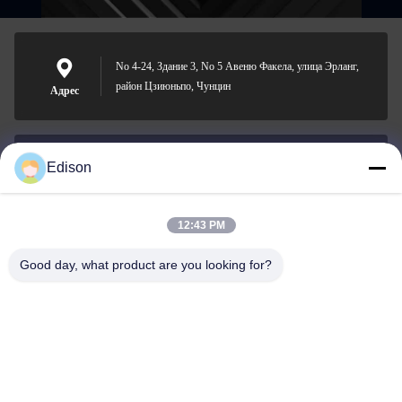
No 4-24, Здание 3, No 5 Авеню Факела, улица Эрланг,
район Цзиюньпо, Чунцин
Адрес
Edison
edisonzhan666@163.com
Электронная
почта
12:43 PM
Good day, what product are you looking for?
0086-10-8299323-92
Телефон