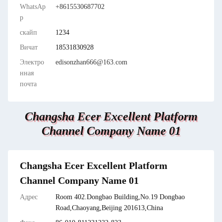
WhatsAp
+8615530687702
p
скайп
1234
Вичат
18531830928
Электро
edisonzhan666@163.com
нная
почта
Changsha Ecer Excellent Platform
Channel Company Name 01
Changsha Ecer Excellent Platform
Channel Company Name 01
Адрес
Room 402.Dongbao Building,No.19 Dongbao
Road,Chaoyang,Beijing 201613,China