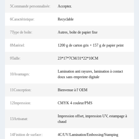
5Commande personnalisée:
Acceptez.
6Caractéristique:
Recyclable
7Type de boîte:
Autres, boîte de papier fixe
8Matériel:
1200 g de carton gris + 157 g de papier peint
9Taille:
23*17*7CM/31*22*10CM
Lamination anti rayures, lamination à contact
10Avantages:
doux sans empreinte digitale
11Conception:
Bienvenue à l' OEM
12Impression:
CMYK 4 couleur/PMS
Impression offset, impression UV, estampage à
13Artisanat:
chaud
14Finition de surface::
4C/UV/Lamination/Embossing/Stamping