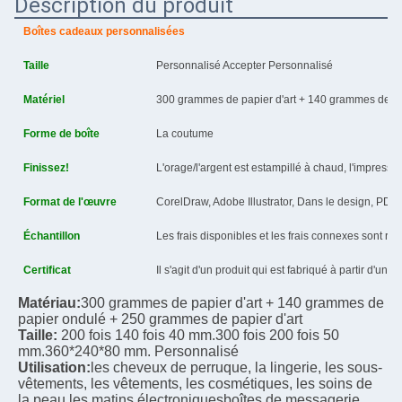
Description du produit
Boîtes cadeaux personnalisées
Taille
Personnalisé Accepter Personnalisé
Matériel
300 grammes de papier d'art + 140 grammes de pa
Forme de boîte
La coutume
Finissez!
L'orage/l'argent est estampillé à chaud, l'impression
Format de l'œuvre
CorelDraw, Adobe Illustrator, Dans le design, PDF
Échantillon
Les frais disponibles et les frais connexes sont r
Certificat
Il s'agit d'un produit qui est fabriqué à partir d'un 
Matériau:
300 grammes de papier d'art + 140 grammes de 
papier ondulé + 250 grammes de papier d'art
Taille:
200 fois 140 fois 40 mm.
300 fois 200 fois 50 
mm.
360*240*80 mm. Personnalisé
Utilisation:
les cheveux de perruque, la lingerie, les sous-
vêtements, les vêtements, les cosmétiques, les soins de 
la peau,
les matins électroniques
boîtes de messagerie