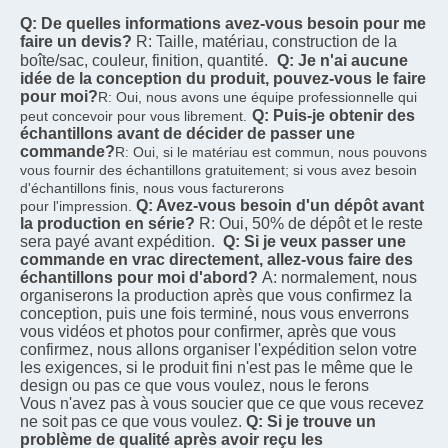
Q: De quelles informations avez-vous besoin pour me 
faire un devis?
R: Taille, matériau, construction de la 
boîte/sac, couleur, finition, quantité.
Q: Je n'ai aucune 
idée de la conception du produit, pouvez-vous le faire 
pour moi?
R: Oui, nous avons une équipe professionnelle qui 
Q: Puis-je obtenir des 
peut concevoir pour vous librement.
échantillons avant de décider de passer une 
commande?
R: Oui, si le matériau est commun, nous pouvons 
vous fournir des échantillons gratuitement; si vous avez besoin 
d'échantillons finis, nous vous facturerons
Q: Avez-vous besoin d'un dépôt avant 
pour l'impression.
la production en série?
R: Oui, 50% de dépôt et le reste 
sera payé avant expédition.
Q: Si je veux passer une 
commande en vrac directement, allez-vous faire des 
échantillons pour moi d'abord?
A: normalement, nous 
organiserons la production après que vous confirmez la 
conception, puis une fois terminé, nous vous enverrons
vous vidéos et photos pour confirmer, après que vous 
confirmez, nous allons organiser l'expédition selon votre
les exigences, si le produit fini n'est pas le même que le 
design ou pas ce que vous voulez, nous le ferons
Vous n'avez pas à vous soucier que ce que vous recevez 
ne soit pas ce que vous voulez.
Q: Si je trouve un 
problème de qualité après avoir reçu les 