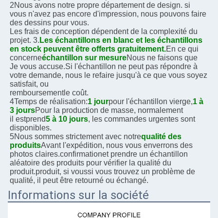
2Nous avons notre propre département de design. si 
vous n'avez pas encore d'impression, nous pouvons faire 
des dessins pour vous.
Les frais de conception dépendent de la complexité du 
projet. 3.
Les échantillons en blanc et les échantillons 
en stock peuvent être offerts gratuitement.
En ce qui 
concerne
échantillon sur mesure
Nous ne faisons que
Je vous accuse.
Si l'échantillon ne peut pas répondre à 
votre demande, nous le refaire jusqu'à ce que vous soyez 
satisfait, ou
remboursement
le coût.
4Temps de réalisation:
1 jour
pour l'échantillon vierge,
1 à 
3 jours
Pour la production de masse, normalement
il est
prend
5 à 10 jours
, les commandes urgentes sont 
disponibles.
5Nous sommes strictement avec notre
qualité des 
produits
Avant l'expédition, nous vous enverrons des 
photos claires.
confirmation
et prendre un échantillon 
aléatoire des produits pour vérifier la qualité du 
produit.
produit, si vous
si vous trouvez un problème de 
qualité, il peut être retourné ou échangé.
Informations sur la société