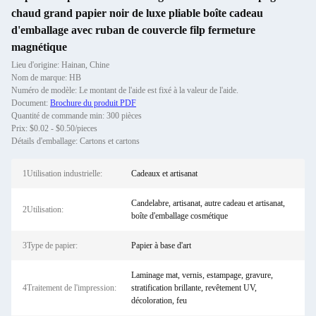
chaud grand papier noir de luxe pliable boîte cadeau
d'emballage avec ruban de couvercle filp fermeture
magnétique
Lieu d'origine: Hainan, Chine
Nom de marque: HB
Numéro de modèle: Le montant de l'aide est fixé à la valeur de l'aide.
Document:
Brochure du produit PDF
Quantité de commande min: 300 pièces
Prix: $0.02 - $0.50/pieces
Détails d'emballage: Cartons et cartons
1Utilisation industrielle:
Cadeaux et artisanat
Candelabre, artisanat, autre cadeau et artisanat,
2Utilisation:
boîte d'emballage cosmétique
3Type de papier:
Papier à base d'art
Laminage mat, vernis, estampage, gravure,
4Traitement de l'impression:
stratification brillante, revêtement UV,
décoloration, feu