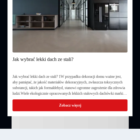
Jakie są zalety lekkich sufitów ze stali?
st,
Jakie są zalety lekkich sufitów ze stali? 1Z rozwojem modernizacji w
nych
Chinach, lekki stalowy sufit jest szeroko stosowany w hotelach, budynkach
rowia
lotnisk,stacje radiowe ruchu samochodowego, stacje radiowe, parki rozrywki,
arki
centra handlowe, fabryki, budynki i stare budynki. , odnowy budynków,
dekoracji ...
Zobacz więcej