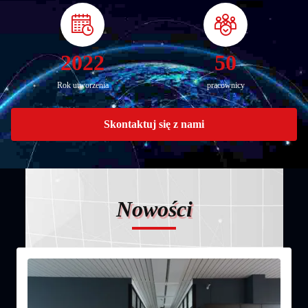
2022
50
Rok utworzenia
pracownicy
Skontaktuj się z nami
Nowości