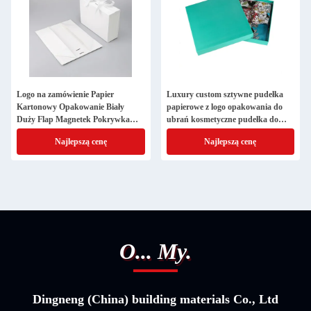
karton pocztowy, karton pocztowy,
karton pocztowy, karton pocztowy,
karton pocztowy, karton pocztowy,
karton pocztowy, karton pocztowy,
karton pocztowy, karton pocztowy,
karton pocztowy, karton
Logo na zamówienie Papier
Luxury custom sztywne pudełka
Kartonowy Opakowanie Biały
papierowe z logo opakowania do
Duży Flap Magnetek Pokrywka
ubrań kosmetyczne pudełka do
Pudełko podarunkowe z satynową
perfum
Najlepszą cenę
Najlepszą cenę
uchwytem wstążki
O... My.
Dingneng (China) building materials Co., Ltd