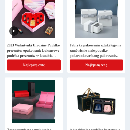
2023 Walentynki Urodziny Pudełko
Fabryka pakowania sztuki logo na
prezentów opakowanie Luksusowe
zamówienie małe pudełko
pudełka prezentów w kształcie
podarunkowe bang pakowanie
serca dla walentynki
papierowe pudełko do palenia
Najlepszą cenę
Najlepszą cenę
akcesoria kartonowe pudełka