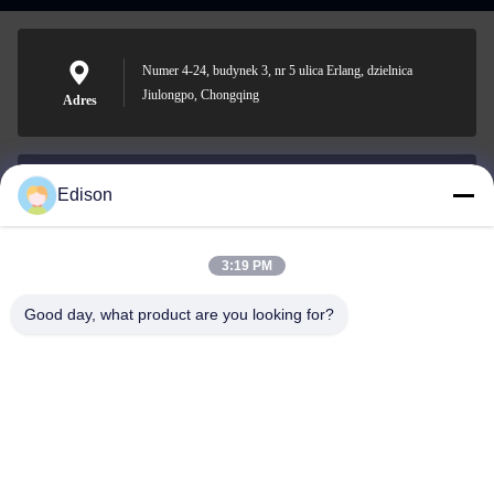
Numer 4-24, budynek 3, nr 5 ulica Erlang, dzielnica
Jiulongpo, Chongqing
Adres
Edison
edisonzhan666@163.com
Wiadomość
elektroniczna
3:19 PM
Good day, what product are you looking for?
0086-10-8299323-92
Telefon