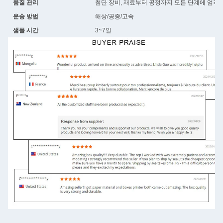
품질 관리
첨단 장비, 재료부터 공정까지 모든 단계에 엄격
운송 방법
해상/공중/고속
샘플 시간
3~7일