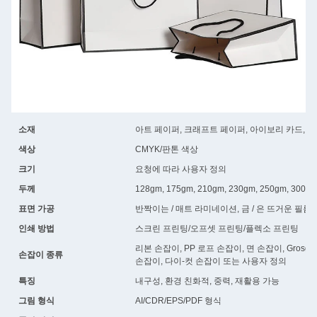
소재
아트 페이퍼, 크래프트 페이퍼, 아이보리 카드, 듀
색상
CMYK/판톤 색상
크기
요청에 따라 사용자 정의
두께
128gm, 175gm, 210gm, 230gm, 250gm, 30
표면 가공
반짝이는 / 매트 라미네이션, 금 / 은 뜨거운 필름, 
인쇄 방법
스크린 프린팅/오프셋 프린팅/플렉소 프린팅
리본 손잡이, PP 로프 손잡이, 면 손잡이, Grosg
손잡이 종류
손잡이, 다이-컷 손잡이 또는 사용자 정의
특징
내구성, 환경 친화적, 중력, 재활용 가능
그림 형식
AI/CDR/EPS/PDF 형식