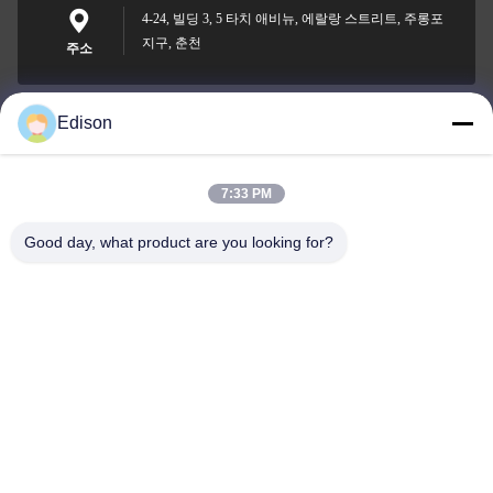
4-24, 빌딩 3, 5 타치 애비뉴, 에랄랑 스트리트, 주롱포
지구, 춘천
주소
Edison
edisonzhan666@163.com
이메일
7:33 PM
Good day, what product are you looking for?
0086-10-8299323-92
전화기
Dingneng (China) building materials Co., Ltd