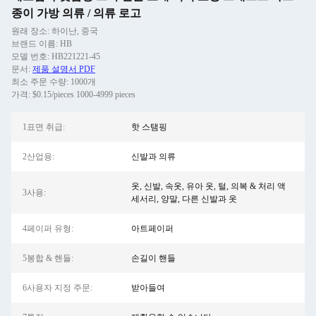
종이 가방 의류 / 의류 로고
원래 장소: 하이난, 중국
브랜드 이름: HB
모델 번호: HB221221-45
문서:
제품 설명서 PDF
최소 주문 수량: 1000개
가격: $0.15/pieces 1000-4999 pieces
1표면 취급:
핫 스탬핑
2산업용:
신발과 의류
옷, 신발, 속옷, 유아 옷, 털, 의복 & 처리 액
3사용:
세서리, 양말, 다른 신발과 옷
4페이퍼 유형:
아트페이퍼
5봉합 & 핸들:
손길이 핸들
6사용자 지정 주문:
받아들여