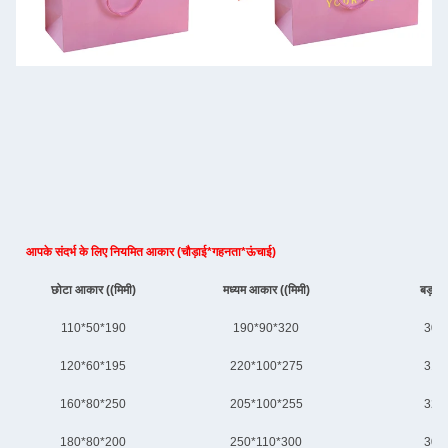
आपके संदर्भ के लिए नियमित आकार (चौड़ाई*गहनता*ऊंचाई)
छोटा आकार ((मिमी)
मध्यम आकार ((मिमी)
बड़ा 
110*50*190
190*90*320
300
120*60*195
220*100*275
310
160*80*250
205*100*255
320
180*80*200
250*110*300
305