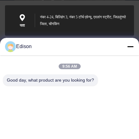
नंबर 4-24, बिल्डिंग 3, नंबर 5 टॉर्च एवेन्यू, एरलांग स्ट्रीट, जिउलुंगपो
जिला, चोंगकिंग
पता
Edison
edisonzhan666@163.com
ईमेल
9:56 AM
Good day, what product are you looking for?
0086-10-8299323-92
फोन
Dingneng (China) building materials Co., Ltd