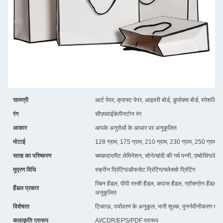
सामग्री
आर्ट पेपर, क्राफ्ट पेपर, आइवरी बोर्ड, डुप्लेक्स बोर्ड, स्पेशलिटी
रंग
सीएमवाईके/पैनटोन रंग
आकार
आपके अनुरोधों के आधार पर अनुकूलित
मोटाई
128 ग्राम, 175 ग्राम, 210 ग्राम, 230 ग्राम, 250 ग्राम, 
सतह का परिष्करण
चमकदार/मैट लेमिनेशन, सोने/चांदी की गर्म पन्नी, एम्बोसिंग/डेबो
मुद्रण विधि
स्क्रीन प्रिंटिंग/ऑफसेट प्रिंटिंग/फ्लेक्सो प्रिंटिंग
रिबन हैंडल, पीपी रस्सी हैंडल, कपास हैंडल, ग्रॉसग्रेन हैंडल, 
हैंडल प्रकार
अनुकूलित
विशेषता
टिकाऊ, पर्यावरण के अनुकूल, भारी शुल्क, पुनर्नवीनीकरण योग्
कलाकृति प्रारूप
AI/CDR/EPS/PDF प्रारूप