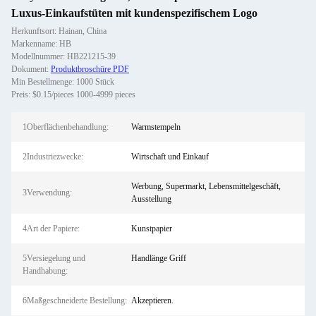
Luxus-Einkaufstüten mit kundenspezifischem Logo
Herkunftsort: Hainan, China
Markenname: HB
Modellnummer: HB221215-39
Dokument:
Produktbroschüre PDF
Min Bestellmenge: 1000 Stück
Preis: $0.15/pieces 1000-4999 pieces
1Oberflächenbehandlung:
Warmstempeln
2Industriezwecke:
Wirtschaft und Einkauf
Werbung, Supermarkt, Lebensmittelgeschäft,
3Verwendung:
Ausstellung
4Art der Papiere:
Kunstpapier
5Versiegelung und
Handlänge Griff
Handhabung:
6Maßgeschneiderte Bestellung:
Akzeptieren.