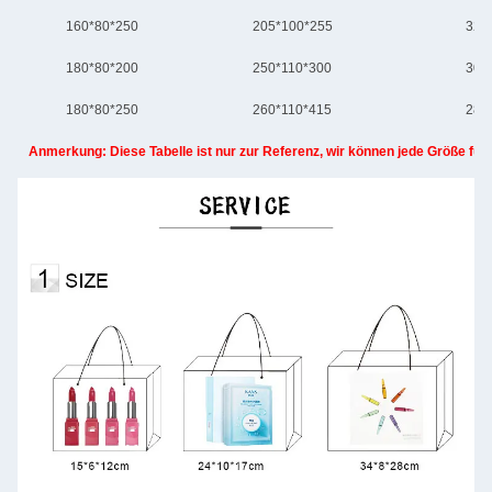
160*80*250
205*100*255
320
180*80*200
250*110*300
305
180*80*250
260*110*415
280
Anmerkung: Diese Tabelle ist nur zur Referenz, wir können jede Größe für S