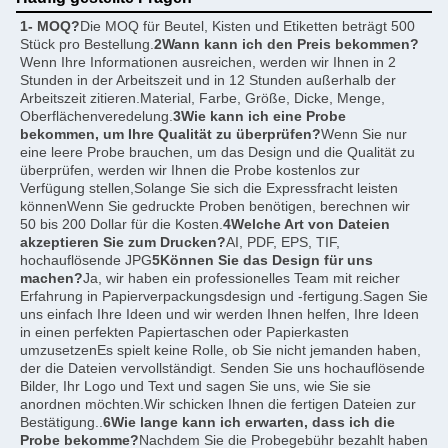
1- MOQ?
Die MOQ für Beutel, Kisten und Etiketten beträgt 500 
Stück pro Bestellung.
2Wann kann ich den Preis bekommen?
Wenn Ihre Informationen ausreichen, werden wir Ihnen in 2 
Stunden in der Arbeitszeit und in 12 Stunden außerhalb der 
Arbeitszeit zitieren.Material, Farbe, Größe, Dicke, Menge, 
Oberflächenveredelung.
3Wie kann ich eine Probe 
bekommen, um Ihre Qualität zu überprüfen?
Wenn Sie nur 
eine leere Probe brauchen, um das Design und die Qualität zu 
überprüfen, werden wir Ihnen die Probe kostenlos zur 
Verfügung stellen,Solange Sie sich die Expressfracht leisten 
könnenWenn Sie gedruckte Proben benötigen, berechnen wir 
50 bis 200 Dollar für die Kosten.
4Welche Art von Dateien 
akzeptieren Sie zum Drucken?
AI, PDF, EPS, TIF, 
hochauflösende JPG
5Können Sie das Design für uns 
machen?
Ja, wir haben ein professionelles Team mit reicher 
Erfahrung in Papierverpackungsdesign und -fertigung.Sagen Sie 
uns einfach Ihre Ideen und wir werden Ihnen helfen, Ihre Ideen 
in einen perfekten Papiertaschen oder Papierkasten 
umzusetzenEs spielt keine Rolle, ob Sie nicht jemanden haben, 
der die Dateien vervollständigt. Senden Sie uns hochauflösende 
Bilder, Ihr Logo und Text und sagen Sie uns, wie Sie sie 
anordnen möchten.Wir schicken Ihnen die fertigen Dateien zur 
Bestätigung..
6Wie lange kann ich erwarten, dass ich die 
Probe bekomme?
Nachdem Sie die Probegebühr bezahlt haben 