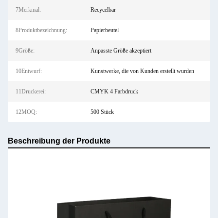
7Merkmal:
Recycelbar
8Produktbezeichnung:
Papierbeutel
9Größe:
Anpasste Größe akzeptiert
10Entwurf:
Kunstwerke, die von Kunden erstellt wurden
11Druckerei:
CMYK 4 Farbdruck
12MOQ:
500 Stück
Beschreibung der Produkte