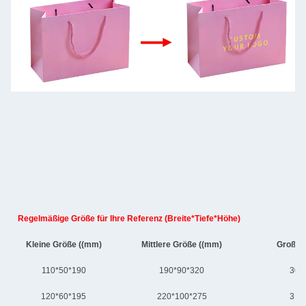
Regelmäßige Größe für Ihre Referenz (Breite*Tiefe*Höhe)
Kleine Größe ((mm)
Mittlere Größe ((mm)
Große 
110*50*190
190*90*320
300
120*60*195
220*100*275
310