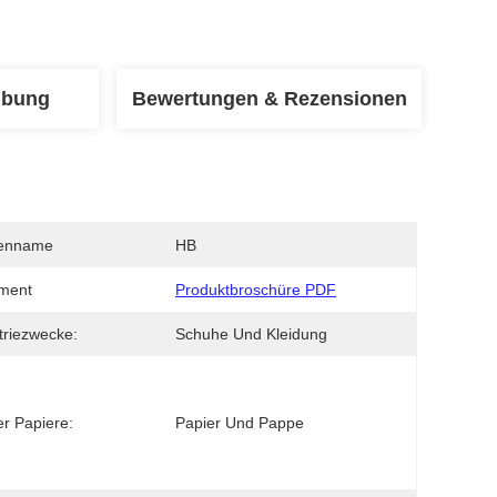
ibung
Bewertungen & Rezensionen
enname
HB
ment
Produktbroschüre PDF
triezwecke:
Schuhe Und Kleidung
er Papiere:
Papier Und Pappe