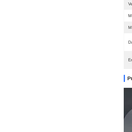
V
M
Ma
D
En
P