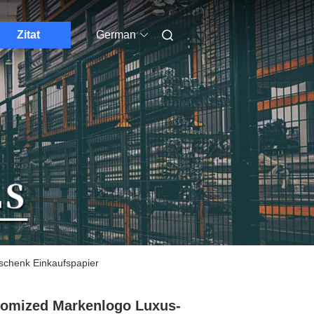
Zitat
German
chenk Einkaufspapier
omized Markenlogo Luxus-