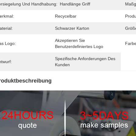
ersiegelung Und Handhabung:
Handlänge Griff
Maßge
erkmal:
Recycelbar
Produ
terial:
Schwarzer Karton
Größ
Akzeptieren Sie 
as Logo:
Farbe
Benutzerdefiniertes Logo
Spezifische Anforderungen Des 
twurf:
Kunden
roduktbeschreibung