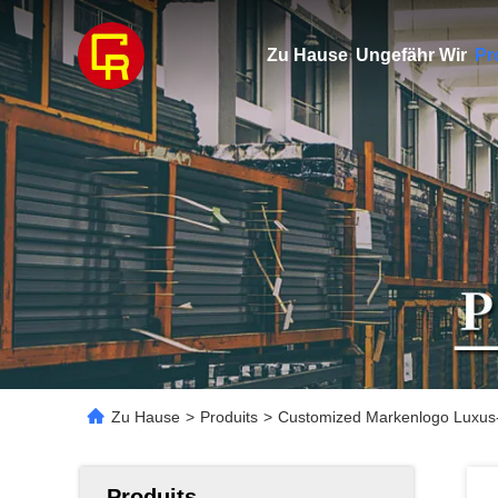
Zu Hause
Ungefähr Wir
Pr
Zu Hause
>
Produits
>
Customized Markenlogo Luxus
Produits