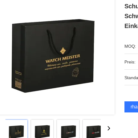
Schu
Schw
Eink
MOQ:
Preis:
Standa
Erha