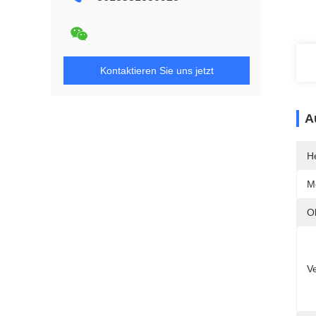
Kontaktieren Sie uns jetzt
A
He
M
O
V