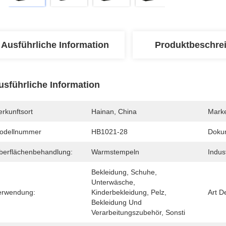
Ausführliche Information
Produktbeschre
usführliche Information
rkunftsort
Hainan, China
Mark
odellnummer
HB1021-28
Doku
berflächenbehandlung:
Warmstempeln
Indus
Bekleidung, Schuhe, 
Unterwäsche, 
erwendung:
Kinderbekleidung, Pelz, 
Art D
Bekleidung Und 
Verarbeitungszubehör, Sonsti