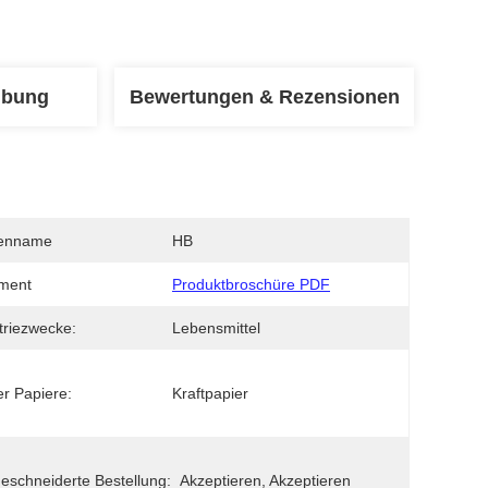
ibung
Bewertungen & Rezensionen
enname
HB
ment
Produktbroschüre PDF
triezwecke:
Lebensmittel
er Papiere:
Kraftpapier
schneiderte Bestellung:
Akzeptieren, Akzeptieren