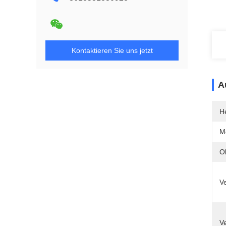
Kontaktieren Sie uns jetzt
A
He
M
O
V
V