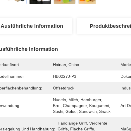
Ausführliche Information
Produktbeschre
usführliche Information
rkunftsort
Hainan, China
Mark
odellnummer
HB0227J-P3
Doku
berflächenbehandlung:
Offsetdruck
Indus
Nudeln, Milch, Hamburger, 
erwendung:
Brot, Champagner, Kaugummi, 
Art D
Sushi, Gelee, Sandwich, Snack
Handlänge Griff, Verdrehte 
ersiegelung Und Handhabung:
Griffe, Flache Griffe, 
Maßge