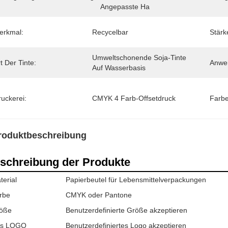
Angepasste Ha
erkmal:
Recycelbar
Stärk
Umweltschonende Soja-Tinte 
t Der Tinte:
Anwe
Auf Wasserbasis
uckerei:
CMYK 4 Farb-Offsetdruck
Farbe
roduktbeschreibung
schreibung der Produkte
terial
Papierbeutel für Lebensmittelverpackungen
rbe
CMYK oder Pantone
öße
Benutzerdefinierte Größe akzeptieren
s LOGO
Benutzerdefiniertes Logo akzeptieren