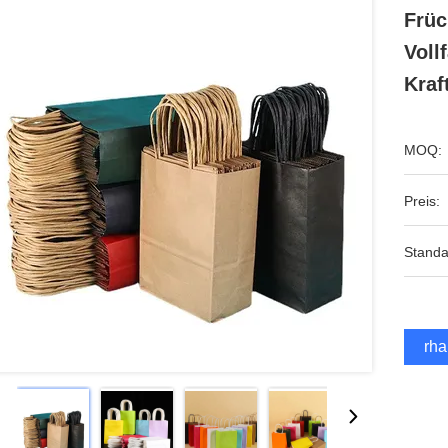
Früc
Voll
Kraf
MOQ:
Preis:
Standa
Erha