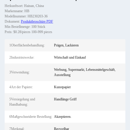
Herkunftsort: Hainan, China
Markenname: HB
Modellnummer: HB230203-36
Dokument:
Produktbroschüre PDF
Min Bestellmenge: 100 Stück
Preis: $0.28/pieces 100-999 pieces
1Oberflächenbehandlung:
Prägen, Lackieren
2Industriezwecke:
Wirtschaft und Einkauf
Werbung, Supermarkt, Lebensmittelgeschäft,
3Verwendung:
Ausstellung
4Art der Papiere:
Kunstpapier
5Versiegelung und
Handlänge Griff
Handhabung:
6Maßgeschneiderte Bestellung:
Akzeptieren.
7Merkmal:
Recycelbar