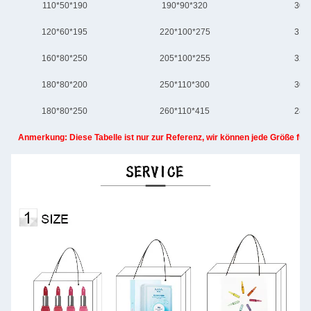
110*50*190
190*90*320
300
120*60*195
220*100*275
310
160*80*250
205*100*255
320
180*80*200
250*110*300
305
180*80*250
260*110*415
280
Anmerkung: Diese Tabelle ist nur zur Referenz, wir können jede Größe für S