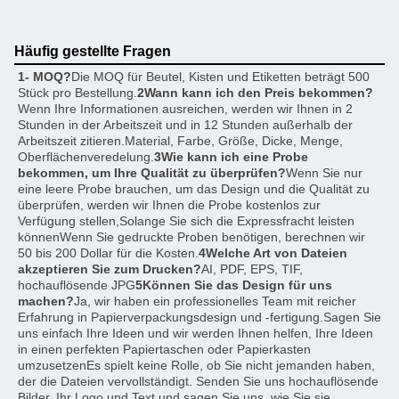
Häufig gestellte Fragen
1- MOQ?
Die MOQ für Beutel, Kisten und Etiketten beträgt 500 
Stück pro Bestellung.
2Wann kann ich den Preis bekommen?
Wenn Ihre Informationen ausreichen, werden wir Ihnen in 2 
Stunden in der Arbeitszeit und in 12 Stunden außerhalb der 
Arbeitszeit zitieren.Material, Farbe, Größe, Dicke, Menge, 
Oberflächenveredelung.
3Wie kann ich eine Probe 
bekommen, um Ihre Qualität zu überprüfen?
Wenn Sie nur 
eine leere Probe brauchen, um das Design und die Qualität zu 
überprüfen, werden wir Ihnen die Probe kostenlos zur 
Verfügung stellen,Solange Sie sich die Expressfracht leisten 
könnenWenn Sie gedruckte Proben benötigen, berechnen wir 
50 bis 200 Dollar für die Kosten.
4Welche Art von Dateien 
akzeptieren Sie zum Drucken?
AI, PDF, EPS, TIF, 
hochauflösende JPG
5Können Sie das Design für uns 
machen?
Ja, wir haben ein professionelles Team mit reicher 
Erfahrung in Papierverpackungsdesign und -fertigung.Sagen Sie 
uns einfach Ihre Ideen und wir werden Ihnen helfen, Ihre Ideen 
in einen perfekten Papiertaschen oder Papierkasten 
umzusetzenEs spielt keine Rolle, ob Sie nicht jemanden haben, 
der die Dateien vervollständigt. Senden Sie uns hochauflösende 
Bilder, Ihr Logo und Text und sagen Sie uns, wie Sie sie 