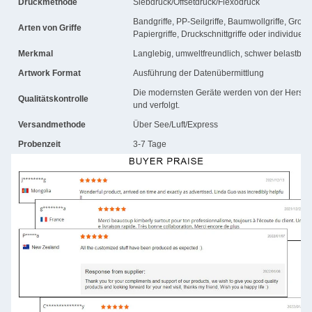
Druckmethode
Siebdruck/Offsetdruck/Flexodruck
Bandgriffe, PP-Seilgriffe, Baumwollgriffe, Grossk
Arten von Griffe
Papiergriffe, Druckschnittgriffe oder individuell
Merkmal
Langlebig, umweltfreundlich, schwer belastbar,
Artwork Format
Ausführung der Datenübermittlung
Die modernsten Geräte werden von der Herstell
Qualitätskontrolle
und verfolgt.
Versandmethode
Über See/Luft/Express
Probenzeit
3-7 Tage