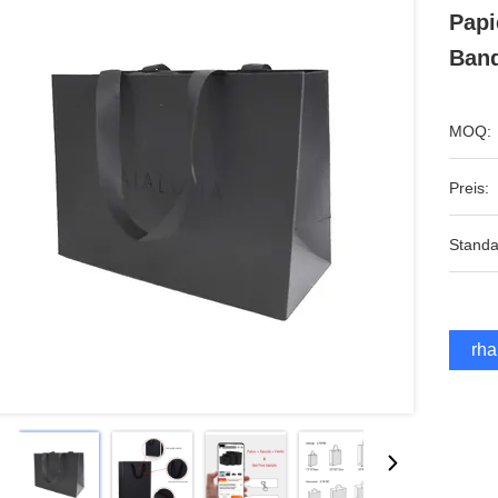
Papi
Band
MOQ:
Preis:
Standa
Erha