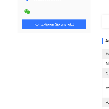
Kontaktieren Sie uns jetzt
A
He
M
O
V
V