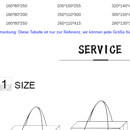
160*80*250
205*100*255
320*140*
180*80*200
250*110*300
305*150*
180*80*250
260*110*415
280*130*
merkung: Diese Tabelle ist nur zur Referenz, wir können jede Größe für