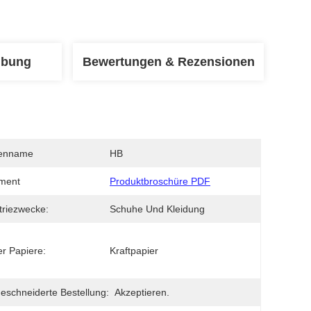
ibung
Bewertungen & Rezensionen
enname
HB
ment
Produktbroschüre PDF
triezwecke:
Schuhe Und Kleidung
er Papiere:
Kraftpapier
schneiderte Bestellung:
Akzeptieren.