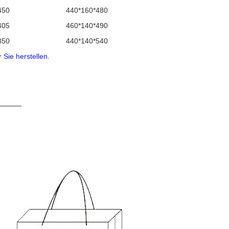
450
440*160*480
405
460*140*490
350
440*140*540
 Sie herstellen.