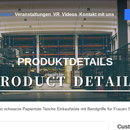
oduits
Veranstaltungen
VR
Videos
Kontakt mit uns
PRODUKTDETAILS
schwarze Papiertüte Tasche Einkaufstüte mit Bandgriffe für Frauen S
Cus