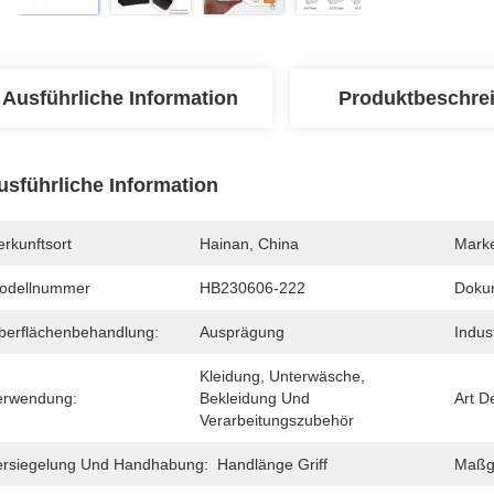
Ausführliche Information
Produktbeschre
usführliche Information
rkunftsort
Hainan, China
Mark
odellnummer
HB230606-222
Doku
berflächenbehandlung:
Ausprägung
Indus
Kleidung, Unterwäsche, 
erwendung:
Bekleidung Und 
Art D
Verarbeitungszubehör
ersiegelung Und Handhabung:
Handlänge Griff
Maßge