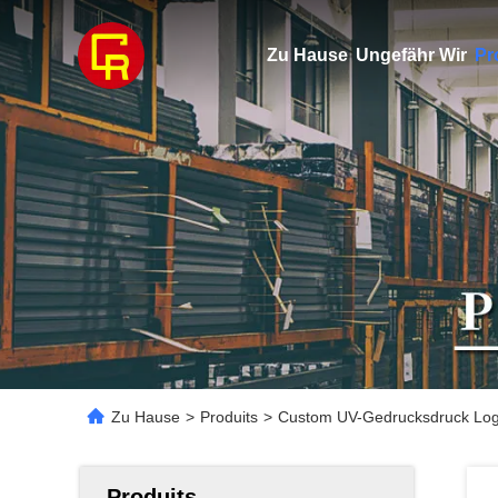
Zu Hause
Ungefähr Wir
Pr
Zu Hause
>
Produits
>
Custom UV-Gedrucksdruck Logo 
Produits