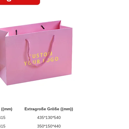
 ((mm)
Extragroße Größe ((mm))
415
435*130*540
415
350*150*440