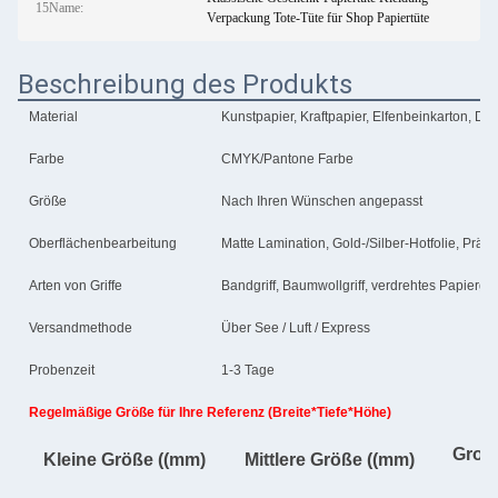
15Name:
Verpackung Tote-Tüte für Shop Papiertüte
Beschreibung des Produkts
Material
Kunstpapier, Kraftpapier, Elfenbeinkarton, Du
Farbe
CMYK/Pantone Farbe
Größe
Nach Ihren Wünschen angepasst
Oberflächenbearbeitung
Matte Lamination, Gold-/Silber-Hotfolie, Prä
Arten von Griffe
Bandgriff, Baumwollgriff, verdrehtes Papiergrif
Versandmethode
Über See / Luft / Express
Probenzeit
1-3 Tage
Regelmäßige Größe für Ihre Referenz (Breite*Tiefe*Höhe)
Groß
Kleine Größe ((mm)
Mittlere Größe ((mm)
(