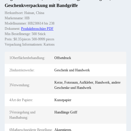
Geschenkverpackung mit Bandgriffe
Herkunftsort: Hainan, China
Markenname: HB
Modellnummer: HB230614 bis 238
Dokument:
Produktbroschüre PDF
Min Bestellmenge: 500 Stück
Preis: $0.35/pieces 500-9999 pieces
Verpackung Informationen: Kartons
1Oberflächenbehandlung:
Offsetdruck
2Industriezwecke:
Geschenk und Handwerk
Kerze, Fotoraum, Aufkleber, Handwerk, andere
3Verwendung:
Geschenke und Handwerk
4Art der Papiere:
Kunstpapier
5Versiegelung und
Handlänge Griff
Handhabung:
6Maßgeschneiderte Bestellung:
Akzeptieren.