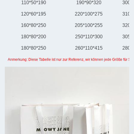
110*50*190
190*90*320
300*
120*60*195
220*100*275
310*
160*80*250
205*100*255
320*
180*80*200
250*110*300
305*
180*80*250
260*110*415
280*
Anmerkung: Diese Tabelle ist nur zur Referenz, wir können jede Größe für Sie 