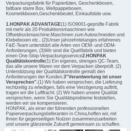
Verpackungsfabrik für Papiertüten, Geschenkboxen, 
faltbare starre Box, Wellpappeboxen, 
Kosmetikboxen,Geschenkbeutel, Einkaufstüte usw.
1.HONPAK ADVANTAGE
(1) ISO9001-geprüfte Fabrik 
mit mehr als 20 Produktionsmaschinen wie 
Offsetdruckmaschine.Maschinen zum Autoschneiden und 
Klebeboxen etc.. (2)Unser jahrzehntelanges erfahrenes 
F&E-Team unterstützt alle Arten von OEM- und ODM-
Anforderungen. (3)Wir sind die Quellfabrik und bieten 
einen One-Stop-Verpackungsservice
2.HONPAK 
Qualitätskontrolle
(1) Ein eigenes, strenges QC-Team, 
das alle unsere Waren vor dem Verpacken überprüft. (2) 
Unterstützung der Qualitätskontrolle gemäß den 
Anforderungen der Kunden.
3"Verantwortung ist unser 
Versprechen".
(1) Wir haben versprochen, die Lieferung 
rechtzeitig zu erledigen, falls eine Verzögerung auftritt, 
tragen wir die Luftfracht. (2) Wir haben unsere Qualität 
versprochen, wenn Sie Qualitätsprobleme feststellen, 
werden wir sie kompensieren.
HONPAK, als einer der führenden professionellen 
Papierverpackungslieferanten in China,hoffen wir, mit 
Ihnen für gegenseitigen Nutzen zusammenzuarbeiten 
und unsere glänzende Zukunft gemeinsam zu schaffen.