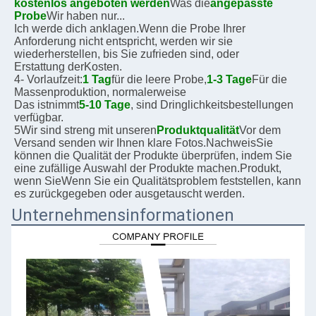
kostenlos angeboten werden
Was die
angepasste 
Probe
Wir haben nur...
Ich werde dich anklagen.
Wenn die Probe Ihrer 
Anforderung nicht entspricht, werden wir sie 
wiederherstellen, bis Sie zufrieden sind, oder
Erstattung der
Kosten.
4- Vorlaufzeit:
1 Tag
für die leere Probe,
1-3 Tage
Für die 
Massenproduktion, normalerweise
Das ist
nimmt
5-10 Tage
, sind Dringlichkeitsbestellungen 
verfügbar.
5Wir sind streng mit unseren
Produktqualität
Vor dem 
Versand senden wir Ihnen klare Fotos.
Nachweis
Sie 
können die Qualität der Produkte überprüfen, indem Sie 
eine zufällige Auswahl der Produkte machen.
Produkt, 
wenn Sie
Wenn Sie ein Qualitätsproblem feststellen, kann 
es zurückgegeben oder ausgetauscht werden.
Unternehmensinformationen