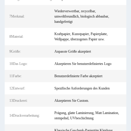
Wiederverwertbar, recycelbar,
7Merkmal:
umweltfreundlich, biologisch abbaubar,
handgefertigt
Kraftpapier, Kunstpapier, Papierplatte,
8Material:
Wellpappe, überzogenes Papier usw.
9Größe:
Anpasste Größe akzeptiert
10Das Logo:
Akzeptieren Sie benutzerdefiniertes Logo
11Farbe:
Benutzerdefinierte Farbe akzeptiert
12Entwurf:
Spezifische Anforderungen des Kunden
13Druckerei:
Akzeptieren Sie Custom.
Prägung, glatte Laminierung, Matt Lamination,
14Druckverarbeitung:
stempelnd, UVbeschichtung
Klassische Geschenk-Papiertüte Kleidung