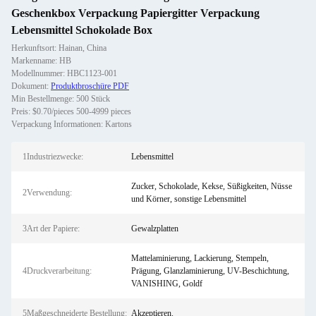
Geschenkbox Verpackung Papiergitter Verpackung
Lebensmittel Schokolade Box
Herkunftsort: Hainan, China
Markenname: HB
Modellnummer: HBC1123-001
Dokument:
Produktbroschüre PDF
Min Bestellmenge: 500 Stück
Preis: $0.70/pieces 500-4999 pieces
Verpackung Informationen: Kartons
1Industriezwecke:
Lebensmittel
Zucker, Schokolade, Kekse, Süßigkeiten, Nüsse
2Verwendung:
und Körner, sonstige Lebensmittel
3Art der Papiere:
Gewalzplatten
Mattelaminierung, Lackierung, Stempeln,
4Druckverarbeitung:
Prägung, Glanzlaminierung, UV-Beschichtung,
VANISHING, Goldf
5Maßgeschneiderte Bestellung:
Akzeptieren.