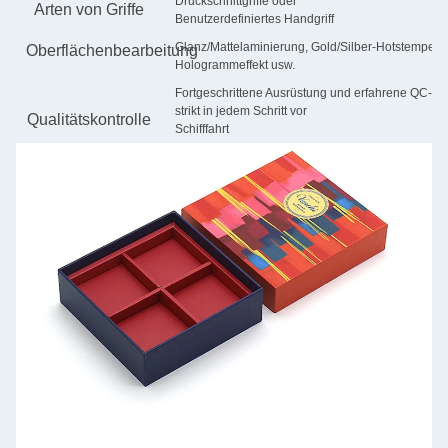
Druckschnittgriffe oder
Arten von Griffe
Benutzerdefiniertes Handgriff
Glanz/Mattelaminierung, Gold/Silber-Hotstempel,
Oberflächenbearbeitung
Hologrammeffekt usw.
Fortgeschrittene Ausrüstung und erfahrene QC-Tea
strikt in jedem Schritt vor
Qualitätskontrolle
Schifffahrt