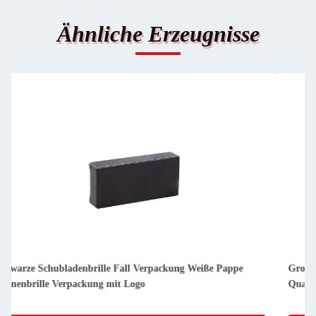
Ähnliche Erzeugnisse
Großhandel angepasste Lash Packung Box Pink Glitter Papier
Quadrat Klar Bling Augen Lashes Lagerbox