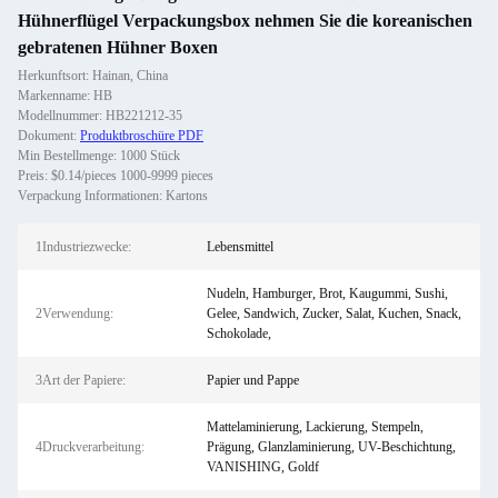
Hühnerflügel Verpackungsbox nehmen Sie die koreanischen
gebratenen Hühner Boxen
Herkunftsort: Hainan, China
Markenname: HB
Modellnummer: HB221212-35
Dokument:
Produktbroschüre PDF
Min Bestellmenge: 1000 Stück
Preis: $0.14/pieces 1000-9999 pieces
Verpackung Informationen: Kartons
1Industriezwecke:
Lebensmittel
Nudeln, Hamburger, Brot, Kaugummi, Sushi,
2Verwendung:
Gelee, Sandwich, Zucker, Salat, Kuchen, Snack,
Schokolade,
3Art der Papiere:
Papier und Pappe
Mattelaminierung, Lackierung, Stempeln,
4Druckverarbeitung:
Prägung, Glanzlaminierung, UV-Beschichtung,
VANISHING, Goldf