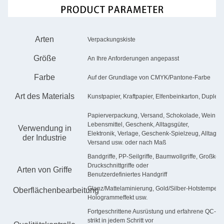
Arten
Verpackungskiste
Größe
An Ihre Anforderungen angepasst
Farbe
Auf der Grundlage von CMYK/Pantone-Farbe
Art des Materials
Kunstpapier, Kraftpapier, Elfenbeinkarton, Duplex
Papierverpackung, Versand, Schokolade, Wein, K
Lebensmittel, Geschenk, Alltagsgüter,
Verwendung in
Elektronik, Verlage, Geschenk-Spielzeug, Alltagsbe
der Industrie
Versand usw. oder nach Maß
Bandgriffe, PP-Seilgriffe, Baumwollgriffe, Großkorng
Druckschnittgriffe oder
Arten von Griffe
Benutzerdefiniertes Handgriff
Glanz/Mattelaminierung, Gold/Silber-Hotstempel,
Oberflächenbearbeitung
Hologrammeffekt usw.
Fortgeschrittene Ausrüstung und erfahrene QC-Tea
strikt in jedem Schritt vor