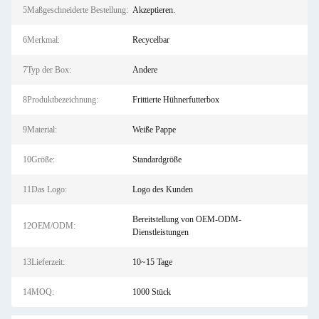
5Maßgeschneiderte Bestellung:
Akzeptieren.
6Merkmal:
Recycelbar
7Typ der Box:
Andere
8Produktbezeichnung:
Frittierte Hühnerfutterbox
9Material:
Weiße Pappe
10Größe:
Standardgröße
11Das Logo:
Logo des Kunden
Bereitstellung von OEM-ODM-
12OEM/ODM:
Dienstleistungen
13Lieferzeit:
10~15 Tage
14MOQ:
1000 Stück