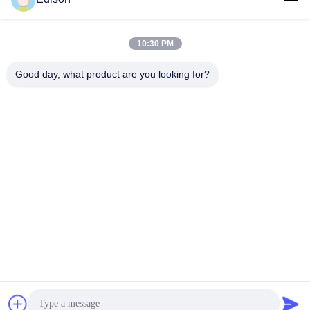
edisonzhan666@163.com
E-Mail-Adresse
10:30 PM
Good day, what product are you looking for?
0086-10-8299323-92
Telefon
Dingneng (China) building materials Co., Ltd
Erhalten Sie Besten Preis
Jetzt Chatten
Jetzt Chatten
Dingneng (China) building materials Co., Ltd