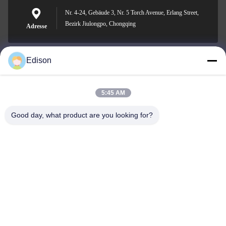
Nr. 4-24, Gebäude 3, Nr. 5 Torch Avenue, Erlang Street,
Bezirk Jiulongpo, Chongqing
Adresse
Edison
edisonzhan666@163.com
E-Mail-Adresse
5:45 AM
Good day, what product are you looking for?
0086-10-8299323-92
Telefon
Dingneng (China) building materials Co., Ltd