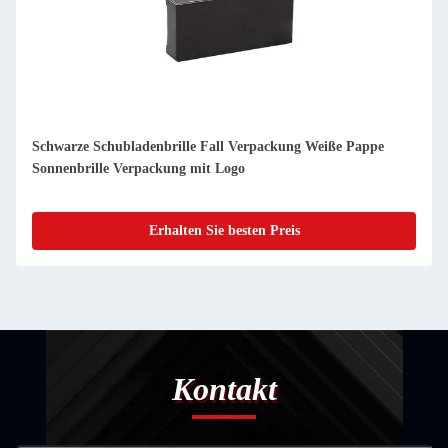
Großhandel angepasste Lash Packung Box Pink Glitter Papier
Quadrat Klar Bling Augen Lashes Lagerbox
Erhalten Sie besten Preis
Kontakt