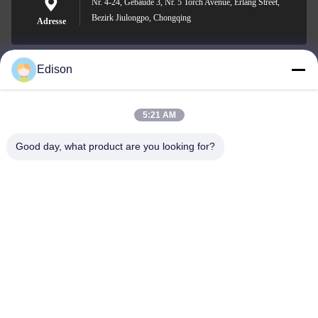
Nr. 4-24, Gebäude 3, Nr. 5 Torch Avenue, Erlang Street,
Bezirk Jiulongpo, Chongqing
Adresse
Edison
edisonzhan666@163.com
E-Mail-Adresse
5:21 AM
Good day, what product are you looking for?
0086-10-8299323-92
Telefon
Dingneng (China) building materials Co., Ltd