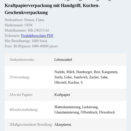
Kraftpapierverpackung mit Handgriff, Kuchen-
Geschenkverpackung
Herkunftsort: Hainan, China
Markenname: OEM
Modellnummer: HB-230215-62
Dokument:
Produktbroschüre PDF
Min Bestellmenge: 1000 Stück
Preis: $0.09/pieces 1000-49999 pieces
1Industriezwecke:
Lebensmittel
Nudeln, Milch, Hamburger, Brot, Kaugummi,
2Verwendung:
Sushi, Gelee, Sandwich, Zucker, Salat,
Olivenöl, Kuchen, S
3Art der Papiere:
Kraftpapier
Mattenlaminierung, Lackierung,
4Druckverarbeitung:
Glanzlaminierung, Offsetdruck, Flexodruck
5Maßgeschneiderte Bestellung:
Akzeptieren.