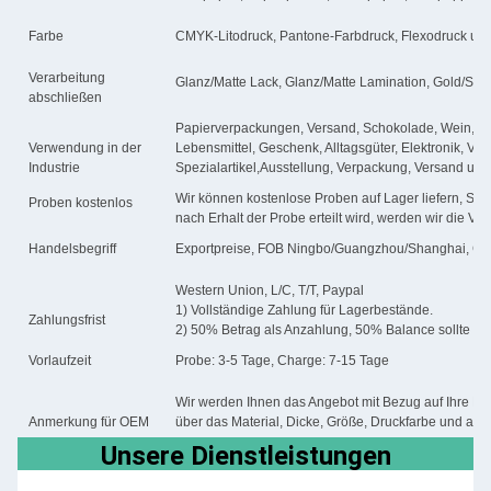
Farbe
CMYK-Litodruck, Pantone-Farbdruck, Flexodruck un
Verarbeitung
Glanz/Matte Lack, Glanz/Matte Lamination, Gold/Slive
abschließen
Papierverpackungen, Versand, Schokolade, Wein, Ko
Verwendung in der
Lebensmittel, Geschenk, Alltagsgüter, Elektronik, Ve
Industrie
Spezialartikel,Ausstellung, Verpackung, Versand usw
Wir können kostenlose Proben auf Lager liefern, Sie
Proben kostenlos
nach Erhalt der Probe erteilt wird, werden wir die V
Handelsbegriff
Exportpreise, FOB Ningbo/Guangzhou/Shanghai, CF
Western Union, L/C, T/T, Paypal
1) Vollständige Zahlung für Lagerbestände.
Zahlungsfrist
2) 50% Betrag als Anzahlung, 50% Balance sollte vo
Vorlaufzeit
Probe: 3-5 Tage, Charge: 7-15 Tage
Wir werden Ihnen das Angebot mit Bezug auf Ihre Det
Anmerkung für OEM
über das Material, Dicke, Größe, Druckfarbe und an
Unsere Dienstleistungen