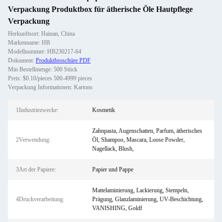
Verpackung Produktbox für ätherische Öle Hautpflege
Verpackung
Herkunftsort: Hainan, China
Markenname: HB
Modellnummer: HB230217-64
Dokument:
Produktbroschüre PDF
Min Bestellmenge: 500 Stück
Preis: $0.10/pieces 500-4999 pieces
Verpackung Informationen: Kartons
1Industriezwecke:
Kosmetik
Zahnpasta, Augenschatten, Parfum, ätherisches
2Verwendung:
Öl, Shampoo, Mascara, Loose Powder,
Nagellack, Blush,
3Art der Papiere:
Papier und Pappe
Mattelaminierung, Lackierung, Stempeln,
4Druckverarbeitung:
Prägung, Glanzlaminierung, UV-Beschichtung,
VANISHING, Goldf