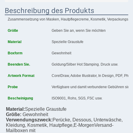
Beschreibung des Produkts
Zusammensetzung von Masken, Hautpflegecreme, Kosmetik, Verpackungspa
Größe
Geben Sie an, wenn Sie möchten
Material
Spezielle Graustufe
Boxform
Gewohnheit
Beenden Sie.
Goldung/Silber Hot Stamping. Druck usw.
Artwork Format
CorelDraw, Adobe Illustrator, In Design, PDF, Pho
Probe
Verfügbare und damit verbundene Gebühren sind e
Bescheinigung
ISO9001, Rohs, SGS, FSC usw.
Material:
Spezielle Graustufe
Größe:
Gewohnheit
Verwendungszweck:
Perücke, Dessous, Unterwäsche, 
Kleidung, Kosmetik, Hautpflege,
E-Morgen
Versand-
Mailboxen mit