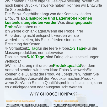
2Wir haben unsere eigene Design-Abteilung. Wenn Sie 
noch keine Druckkunstwerke haben, können wir Entwürfe 
für Sie erstellen.
Die Entwurfsgebühr hängt von der Komplexität des 
Entwurfs ab.
Blankprobe und Lagerprobe können 
kostenlos angeboten werden
Was die
angepasste 
Probe
Wir haben nur...
Ich werde dich anklagen.
Wenn die Probe Ihrer 
Anforderung nicht entspricht, werden wir sie 
wiederherstellen, bis Sie zufrieden sind, oder
Erstattung der
Kosten.
4- Vorlaufzeit:
1 Tag
für die leere Probe,
1-3 Tage
Für die 
Massenproduktion, normalerweise
Das ist
nimmt
5-10 Tage
, sind Dringlichkeitsbestellungen 
verfügbar.
5Wir sind streng mit unseren
Produktqualität
Vor dem 
Versand senden wir Ihnen klare Fotos.
Nachweis
Sie 
können die Qualität der Produkte überprüfen, indem Sie 
eine zufällige Auswahl der Produkte machen.
Produkt, 
wenn Sie
Wenn Sie ein Qualitätsproblem feststellen, kann 
es zurückgegeben oder ausgetauscht werden.