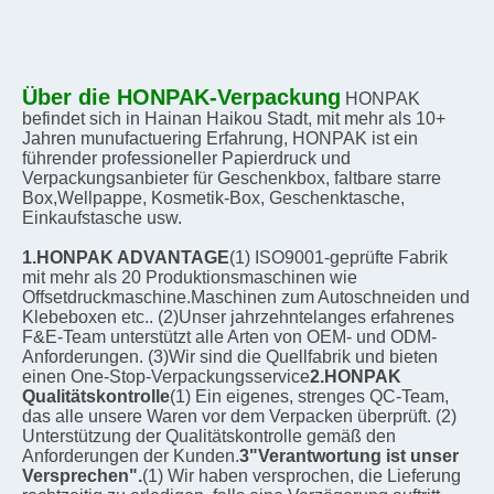
Über die HONPAK-Verpackung
HONPAK 
befindet sich in Hainan Haikou Stadt, mit mehr als 10+ 
Jahren munufactuering Erfahrung, HONPAK ist ein 
führender professioneller Papierdruck und 
Verpackungsanbieter für Geschenkbox, faltbare starre 
Box,Wellpappe, Kosmetik-Box, Geschenktasche, 
Einkaufstasche usw.
1.HONPAK ADVANTAGE
(1) ISO9001-geprüfte Fabrik 
mit mehr als 20 Produktionsmaschinen wie 
Offsetdruckmaschine.Maschinen zum Autoschneiden und 
Klebeboxen etc.. (2)Unser jahrzehntelanges erfahrenes 
F&E-Team unterstützt alle Arten von OEM- und ODM-
Anforderungen. (3)Wir sind die Quellfabrik und bieten 
einen One-Stop-Verpackungsservice
2.HONPAK 
Qualitätskontrolle
(1) Ein eigenes, strenges QC-Team, 
das alle unsere Waren vor dem Verpacken überprüft. (2) 
Unterstützung der Qualitätskontrolle gemäß den 
Anforderungen der Kunden.
3"Verantwortung ist unser 
Versprechen".
(1) Wir haben versprochen, die Lieferung 