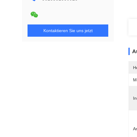
Kontaktieren Sie uns jetzt
A
He
M
I
Ar