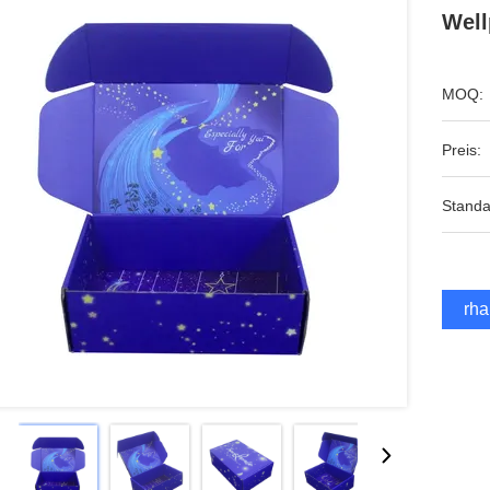
Wel
MOQ:
Preis:
Standa
Erha