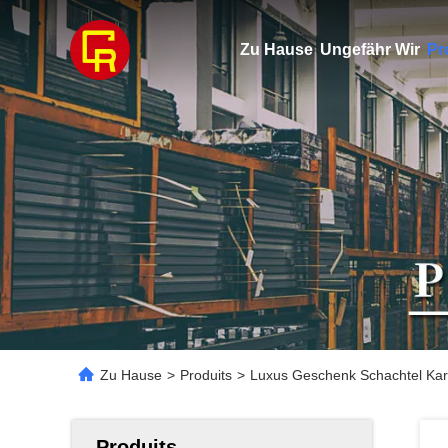
Zu Hause
Ungefähr Wir
Pr
Zu Hause
>
Produits
>
Luxus Geschenk Schachtel Kar
Produits