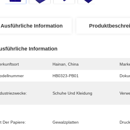
Ausführliche Information
Produktbeschre
usführliche Information
rkunftsort
Hainan, China
Mark
odellnummer
HB0323-PB01
Doku
ndustriezwecke:
Schuhe Und Kleidung
Verw
t Der Papiere:
Gewalzplatten
Druck