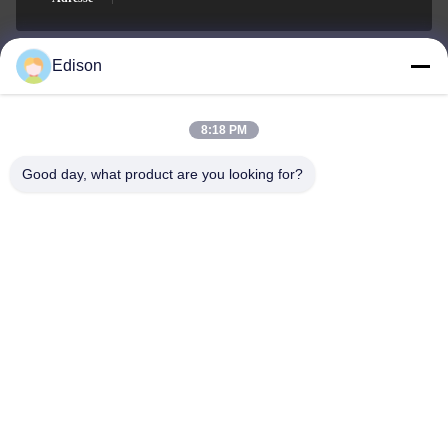
Edison
edisonzhan666@163.com
E-Mail-Adresse
8:18 PM
Good day, what product are you looking for?
0086-10-8299323-92
Telefon
Dingneng (China) building materials Co., Ltd