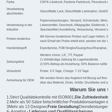
Farbe
CMYK-Litodruck, Pantone-Farbdruck, Flexodruck un
Verarbeitung
Glanz/Matte Lack, Glanz/Matte Lamination, Gold/Slive
abschließen
Papierverpackungen, Versand, Schokolade, Wein, Ko
Verwendung in der
Lebensmittel, Geschenk, Alltagsgüter, Elektronik, Ve
Industrie
Spezialartikel,Ausstellung, Verpackung, Versand usw
Wir können kostenlose Proben auf Lager liefern, Sie
Proben kostenlos
nach Erhalt der Probe erteilt wird, werden wir die V
Handelsbegriff
Exportpreise, FOB Ningbo/Guangzhou/Shanghai, CF
Western Union, L/C, T/T, Paypal
1) Vollständige Zahlung für Lagerbestände.
Zahlungsfrist
2) 50% Betrag als Anzahlung, 50% Balance sollte vo
Vorlaufzeit
Probe: 3-5 Tage, Charge: 7-15 Tage
Wir werden Ihnen das Angebot mit Bezug auf Ihre Det
Anmerkung für OEM
über das Material, Dicke, Größe, Druckfarbe und an
Warum Sie uns w
1.Strict Qualitätskontrolle mit ISO9001,
Die Zufriedenheitsr
2.Mehr als 50 Sätze fortschrittlicher Produktionsanlagen er
3Mehr als 13 Designer,
Freie Gestaltung
Dienstleistungen 
4- Angebot.
- Lieferung und Qualitätssicherung.