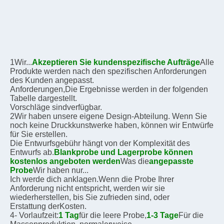
1Wir...
Akzeptieren Sie kundenspezifische Aufträge
Alle 
Produkte werden nach den spezifischen Anforderungen 
des Kunden angepasst.
Anforderungen,
Die Ergebnisse werden in der folgenden 
Tabelle dargestellt.
Vorschläge sind
verfügbar.
2Wir haben unsere eigene Design-Abteilung. Wenn Sie 
noch keine Druckkunstwerke haben, können wir Entwürfe 
für Sie erstellen.
Die Entwurfsgebühr hängt von der Komplexität des 
Entwurfs ab.
Blankprobe und Lagerprobe können 
kostenlos angeboten werden
Was die
angepasste 
Probe
Wir haben nur...
Ich werde dich anklagen.
Wenn die Probe Ihrer 
Anforderung nicht entspricht, werden wir sie 
wiederherstellen, bis Sie zufrieden sind, oder
Erstattung der
Kosten.
4- Vorlaufzeit:
1 Tag
für die leere Probe,
1-3 Tage
Für die 