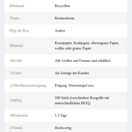
6Merkmal:
Recycelbar
7Form:
Rechteckform
8Typ der Box:
Andere
Kunstpapier, Kraftpapier, überzogenes Papier,
9Material:
weißes oder graues Papier
10Größe:
Alle Größen und Formen sind erhältlich
11Farbe:
Als Anträge der Kunden
12Oberflächenentsorgung:
Prägung, Warmstempel usw.
100 Stück (verschiedene Boxgröße mit
13MOQ:
unterschiedlichem MOQ)
14Probenzeit:
1-3 Tage
15Vorteil:
Hochwertig